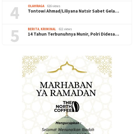
4
OLAHRAGA
616 views
Tontowi Ahmad/Liliyana Natsir Sabet Gela…
5
BERITA
,
KRIMINAL
611 views
14 Tahun Terbunuhnya Munir, Polri Didesa…