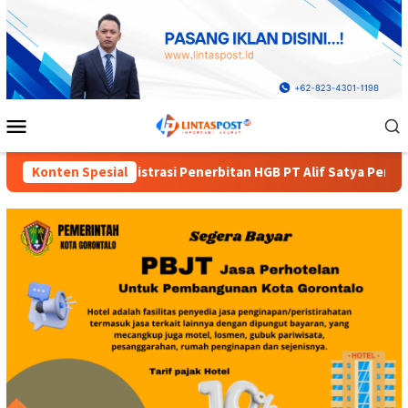
Loncat
ke
konten
Menu
Mobile
 Penerbitan HGB PT Alif Satya Perkasa di Kota Gorontalo
Konten Spesial