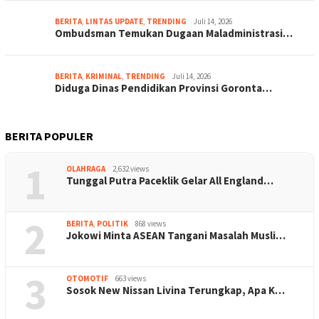
BERITA
,
LINTAS UPDATE
,
TRENDING
Juli 14, 2026
Ombudsman Temukan Dugaan Maladministrasi…
BERITA
,
KRIMINAL
,
TRENDING
Juli 14, 2026
Diduga Dinas Pendidikan Provinsi Goronta…
BERITA POPULER
1
OLAHRAGA
2,632 views
Tunggal Putra Paceklik Gelar All England…
2
BERITA
,
POLITIK
868 views
Jokowi Minta ASEAN Tangani Masalah Musli…
3
OTOMOTIF
663 views
Sosok New Nissan Livina Terungkap, Apa K…