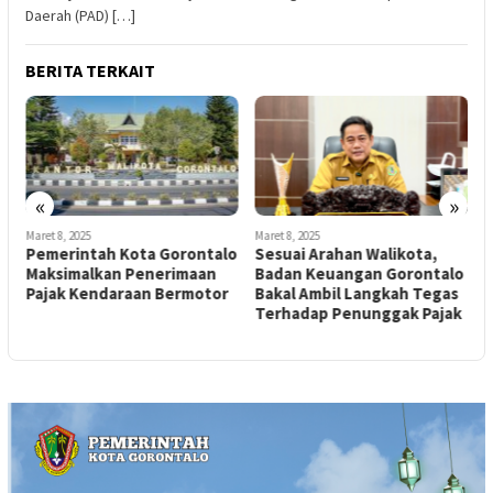
Daerah (PAD) […]
BERITA TERKAIT
«
»
Maret 8, 2025
Maret 8, 2025
J
Pemerintah Kota Gorontalo
Sesuai Arahan Walikota,
N
Maksimalkan Penerimaan
Badan Keuangan Gorontalo
S
Pajak Kendaraan Bermotor
Bakal Ambil Langkah Tegas
H
Terhadap Penunggak Pajak