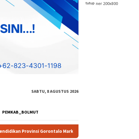
tutup
SABTU, 8 AGUSTUS 2026
PEMKAB_BOLMUT
arkup Harga Pengadaan Alat Studio
Diduga Akan Perkuat 