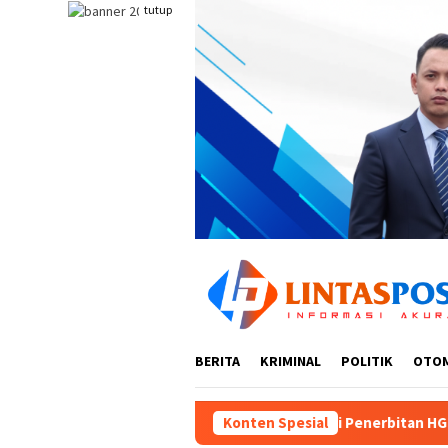
Loncat
tutup
ke
konten
BERITA
KRIMINAL
POLITIK
OTO
aladministrasi Penerbitan HGB PT Alif Satya Perkasa di Kota 
Konten Spesial