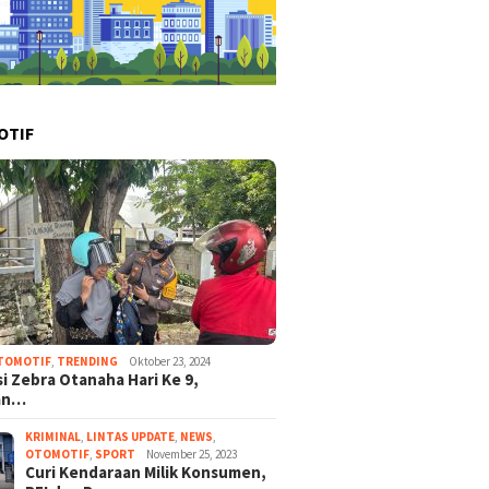
OTIF
TOMOTIF
,
TRENDING
Oktober 23, 2024
i Zebra Otanaha Hari Ke 9,
an…
KRIMINAL
,
LINTAS UPDATE
,
NEWS
,
OTOMOTIF
,
SPORT
November 25, 2023
Curi Kendaraan Milik Konsumen,