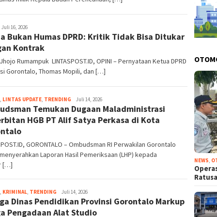
dmin
Juli 16, 2026
a Bukan Humas DPRD: Kritik Tidak Bisa Ditukar
an Kontrak
OTOM
: Jhojo Rumampuk LINTASPOST.ID, OPINI – Pernyataan Ketua DPRD
si Gorontalo, Thomas Mopili, dan […]
,
LINTAS UPDATE
,
TRENDING
admin
Juli 14, 2026
dsman Temukan Dugaan Maladministrasi
rbitan HGB PT Alif Satya Perkasa di Kota
ntalo
SPOST.ID, GORONTALO – Ombudsman RI Perwakilan Gorontalo
 menyerahkan Laporan Hasil Pemeriksaan (LHP) kepada
NEWS
,
O
r […]
Operas
Ratus
,
KRIMINAL
,
TRENDING
admin
Juli 14, 2026
ga Dinas Pendidikan Provinsi Gorontalo Markup
a Pengadaan Alat Studio