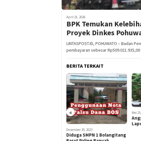
April 18, 2026
BPK Temukan Kelebih
Proyek Dinkes Pohuw
LINTASPOST.ID, POHUWATO – Badan Pem
pembayaran sebesar Rp509.021.935,00 
BERITA TERKAIT
«
Mei 25
Oktober 24, 2023
Ang
Sambut Rektor Baru,
Lapo
Sejumlah Mahasiswa
UNUGo Gelar Aksi Unjuk
Desember 29, 2023
Diduga SMPN 1 Bolangitang
Rasa
Barat Paling Banyak