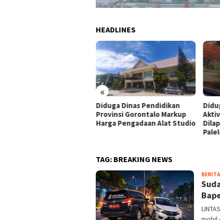
HEADLINES
«
budsman Temukan
Diduga Dinas Pendidikan
Didu
aan Maladministrasi
Provinsi Gorontalo Markup
Akti
erbitan HGB PT Alif Satya
Harga Pengadaan Alat Studio
Dila
kasa di Kota Gorontalo
Palel
TAG:
BREAKING NEWS
BERITA
Suda
Bape
LINTAS
mobil 