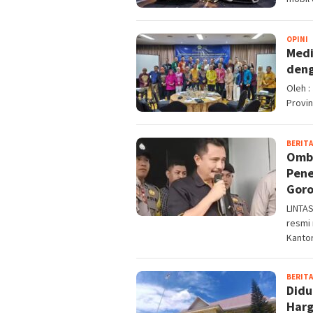
OPINI
a
Medi
deng
Oleh 
Provin
BERITA
Ombu
Pene
Goro
LINTA
resmi
Kanto
BERITA
Didu
Harg