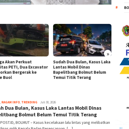
B
»
ga Akan Perkuat
Sudah Dua Bulan, Kasus Laka
Media
vitas PETI, Dua Excavator
Lantas Mobil Dinas
Kritik
porkan Bergerak ke
Bapelitbang Bolmut Belum
denga
e Buol
Temui Titik Terang
,
RAGAM INFO
,
TRENDING
admin
Juli 30, 2026
h Dua Bulan, Kasus Laka Lantas Mobil Dinas
litbang Bolmut Belum Temui Titik Terang
POST.ID, BOLMUT – Kasus kecelakaan lalu lintas yang melibatkan
dinas milik Kepala Badan Perencanaan, […]