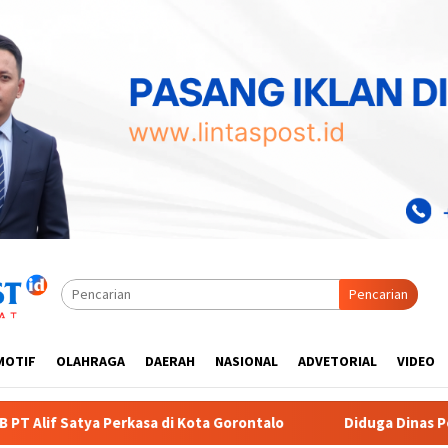
Pencarian
MOTIF
OLAHRAGA
DAERAH
NASIONAL
ADVETORIAL
VIDEO
Gorontalo
Diduga Dinas Pendidikan Provinsi Gorontalo M