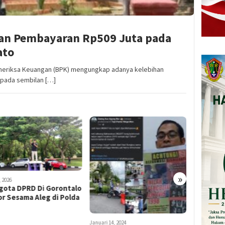
an Pembayaran Rp509 Juta pada
ato
eriksa Keuangan (BPK) mengungkap adanya kelebihan
pada sembilan […]
»
, 2026
Juli 14, 2026
gota DPRD Di Gorontalo
Diduga D
r Sesama Aleg di Polda
Provinsi
Harga Pe
Studio
Januari 14, 2024