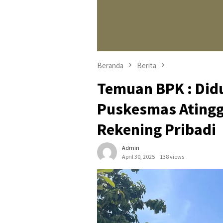
Beranda
Berita
Temuan BPK : Didu
Puskesmas Atingg
Rekening Pribadi
Admin
April 30, 2025
138 views