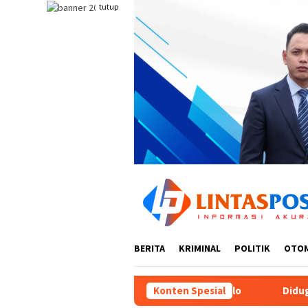
Loncat
tutup
ke
konten
BERITA
KRIMINAL
POLITIK
OTO
a di Kota Gorontalo
Diduga Dinas Pendidikan Provinsi G
Konten Spesial