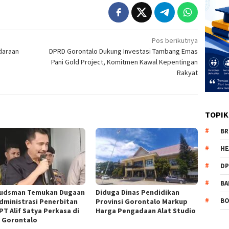
Pos berikutnya
daraan
DPRD Gorontalo Dukung Investasi Tambang Emas
Pani Gold Project, Komitmen Kawal Kepentingan
Rakyat
TOPIK
BR
HE
DP
BA
udsman Temukan Dugaan
Diduga Dinas Pendidikan
B
dministrasi Penerbitan
Provinsi Gorontalo Markup
PT Alif Satya Perkasa di
Harga Pengadaan Alat Studio
 Gorontalo