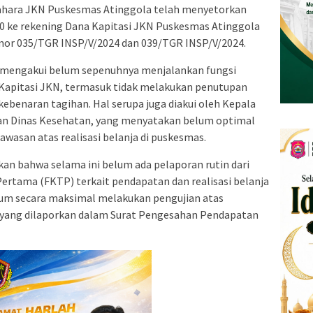
ahara JKN Puskesmas Atinggola telah menyetorkan
00 ke rekening Dana Kapitasi JKN Puskesmas Atinggola
omor 035/TGR INSP/V/2024 dan 039/TGR INSP/V/2024.
i mengakui belum sepenuhnya menjalankan fungsi
Kapitasi JKN, termasuk tidak melakukan penutupan
kebenaran tagihan. Hal serupa juga diakui oleh Kepala
n Dinas Kesehatan, yang menyatakan belum optimal
wasan atas realisasi belanja di puskesmas.
n bahwa selama ini belum ada pelaporan rutin dari
Pertama (FKTP) terkait pendapatan dan realisasi belanja
lum secara maksimal melakukan pengujian atas
i yang dilaporkan dalam Surat Pengesahan Pendapatan