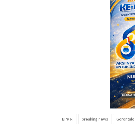
BPK RI
breaking news
Gorontalo