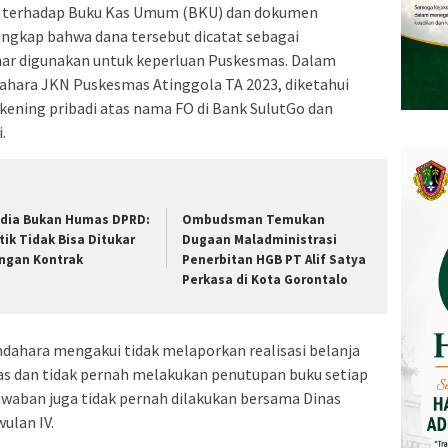
an terhadap Buku Kas Umum (BKU) dan dokumen
gkap bahwa dana tersebut dicatat sebagai
nar digunakan untuk keperluan Puskesmas. Dalam
dahara JKN Puskesmas Atinggola TA 2023, diketahui
ekening pribadi atas nama FO di Bank SulutGo dan
.
dia Bukan Humas DPRD:
Ombudsman Temukan
itik Tidak Bisa Ditukar
Dugaan Maladministrasi
ngan Kontrak
Penerbitan HGB PT Alif Satya
Perkasa di Kota Gorontalo
ndahara mengakui tidak melaporkan realisasi belanja
as dan tidak pernah melakukan penutupan buku setiap
jawaban juga tidak pernah dilakukan bersama Dinas
wulan IV.