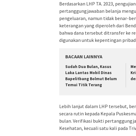
Berdasarkan LHP TA. 2023, penguji
pertanggungjawaban belanja mengun
pengeluaran, namun tidak benar-be
keterangan yang diperoleh dari Ben
bahwa dana tersebut ditransfer ke r
digunakan untuk kepentingan pribadi
BACAAN LAINNYA
Sudah Dua Bulan, Kasus
Me
Laka Lantas Mobil Dinas
Kr
Bapelitbang Bolmut Belum
de
Temui Titik Terang
Lebih lanjut dalam LHP tersebut, be
secara rutin kepada Kepala Puskesm
bulan. Verifikasi bukti pertanggung
Kesehatan, kecuali satu kali pada Tri