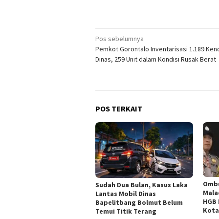
Navigasi
Pos sebelumnya
Pemkot Gorontalo Inventarisasi 1.189 Ken
pos
Dinas, 259 Unit dalam Kondisi Rusak Berat
POS TERKAIT
Omb
Sudah Dua Bulan, Kasus Laka
Mala
Lantas Mobil Dinas
HGB 
Bapelitbang Bolmut Belum
Kota
Temui Titik Terang