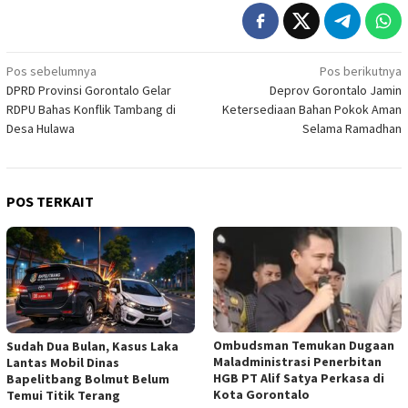
Navigasi
Pos sebelumnya
Pos berikutnya
DPRD Provinsi Gorontalo Gelar
Deprov Gorontalo Jamin
pos
RDPU Bahas Konflik Tambang di
Ketersediaan Bahan Pokok Aman
Desa Hulawa
Selama Ramadhan
POS TERKAIT
Ombudsman Temukan Dugaan
Sudah Dua Bulan, Kasus Laka
Maladministrasi Penerbitan
Lantas Mobil Dinas
HGB PT Alif Satya Perkasa di
Bapelitbang Bolmut Belum
Kota Gorontalo
Temui Titik Terang