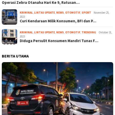
Operasi Zebra Otanaha Hari Ke 9, Ratusan…
KRIMINAL
,
LINTAS UPDATE
,
NEWS
,
OTOMOTIF
,
SPORT
November 25,
2023
Curi Kendaraan Milik Konsumen, BFI dan P…
KRIMINAL
,
LINTAS UPDATE
,
NEWS
,
OTOMOTIF
,
TRENDING
Oktober 31,
2023
Diduga Persulit Konsumen Mandiri Tunas F…
BERITA UTAMA