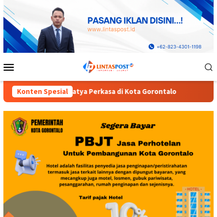
Loncat
ke
konten
Menu
Mobile
 Kota Gorontalo
Konten Spesial
Diduga Dinas Pendidikan Provinsi Goron