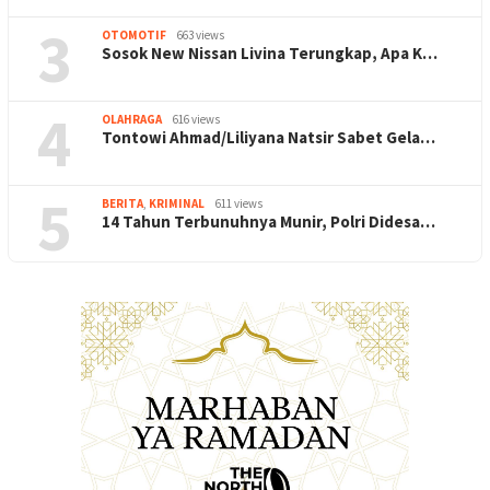
3
OTOMOTIF
663 views
Sosok New Nissan Livina Terungkap, Apa K…
4
OLAHRAGA
616 views
Tontowi Ahmad/Liliyana Natsir Sabet Gela…
5
BERITA
,
KRIMINAL
611 views
14 Tahun Terbunuhnya Munir, Polri Didesa…