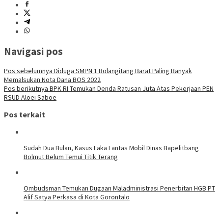
Navigasi pos
Pos sebelumnya
Diduga SMPN 1 Bolangitang Barat Paling Banyak
Memalsukan Nota Dana BOS 2022
Pos berikutnya
BPK RI Temukan Denda Ratusan Juta Atas Pekerjaan PEN
RSUD Aloei Saboe
Pos terkait
Sudah Dua Bulan, Kasus Laka Lantas Mobil Dinas Bapelitbang
Bolmut Belum Temui Titik Terang
Ombudsman Temukan Dugaan Maladministrasi Penerbitan HGB PT
Alif Satya Perkasa di Kota Gorontalo