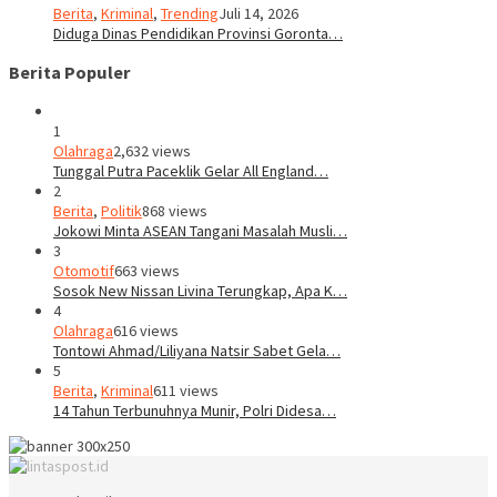
Berita
,
Kriminal
,
Trending
Juli 14, 2026
Diduga Dinas Pendidikan Provinsi Goronta…
Berita Populer
1
Olahraga
2,632 views
Tunggal Putra Paceklik Gelar All England…
2
Berita
,
Politik
868 views
Jokowi Minta ASEAN Tangani Masalah Musli…
3
Otomotif
663 views
Sosok New Nissan Livina Terungkap, Apa K…
4
Olahraga
616 views
Tontowi Ahmad/Liliyana Natsir Sabet Gela…
5
Berita
,
Kriminal
611 views
14 Tahun Terbunuhnya Munir, Polri Didesa…