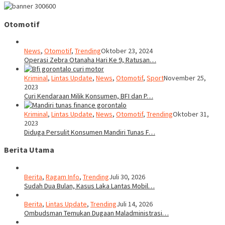
Otomotif
News
,
Otomotif
,
Trending
Oktober 23, 2024
Operasi Zebra Otanaha Hari Ke 9, Ratusan…
Kriminal
,
Lintas Update
,
News
,
Otomotif
,
Sport
November 25,
2023
Curi Kendaraan Milik Konsumen, BFI dan P…
Kriminal
,
Lintas Update
,
News
,
Otomotif
,
Trending
Oktober 31,
2023
Diduga Persulit Konsumen Mandiri Tunas F…
Berita Utama
Berita
,
Ragam Info
,
Trending
Juli 30, 2026
Sudah Dua Bulan, Kasus Laka Lantas Mobil…
Berita
,
Lintas Update
,
Trending
Juli 14, 2026
Ombudsman Temukan Dugaan Maladministrasi…