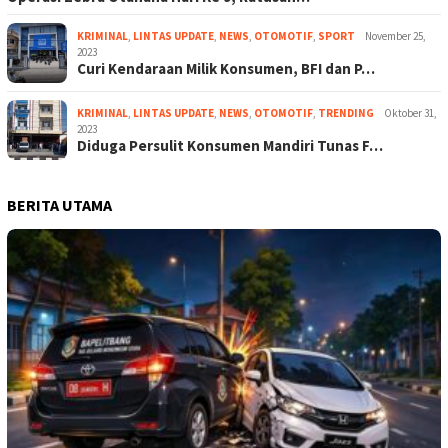
KRIMINAL
,
LINTAS UPDATE
,
NEWS
,
OTOMOTIF
,
SPORT
November 25,
2023
Curi Kendaraan Milik Konsumen, BFI dan P…
KRIMINAL
,
LINTAS UPDATE
,
NEWS
,
OTOMOTIF
,
TRENDING
Oktober 31,
2023
Diduga Persulit Konsumen Mandiri Tunas F…
BERITA UTAMA