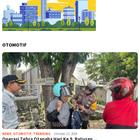
OTOMOTIF
NEWS
,
OTOMOTIF
,
TRENDING
Oktober 23, 2024
Operasi Zebra Otanaha Hari Ke 9, Ratusan…