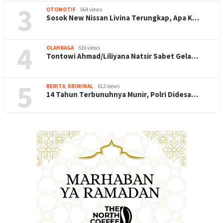
3
OTOMOTIF
664 views
Sosok New Nissan Livina Terungkap, Apa K…
4
OLAHRAGA
616 views
Tontowi Ahmad/Liliyana Natsir Sabet Gela…
5
BERITA
,
KRIMINAL
612 views
14 Tahun Terbunuhnya Munir, Polri Didesa…