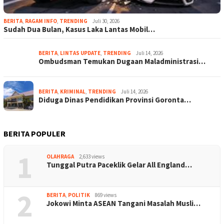
BERITA
,
RAGAM INFO
,
TRENDING
Juli 30, 2026
Sudah Dua Bulan, Kasus Laka Lantas Mobil…
BERITA
,
LINTAS UPDATE
,
TRENDING
Juli 14, 2026
Ombudsman Temukan Dugaan Maladministrasi…
BERITA
,
KRIMINAL
,
TRENDING
Juli 14, 2026
Diduga Dinas Pendidikan Provinsi Goronta…
BERITA POPULER
1
OLAHRAGA
2,633 views
Tunggal Putra Paceklik Gelar All England…
2
BERITA
,
POLITIK
869 views
Jokowi Minta ASEAN Tangani Masalah Musli…