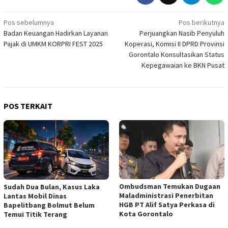
Navigasi
Pos sebelumnya
Pos berikutnya
Badan Keuangan Hadirkan Layanan
Perjuangkan Nasib Penyuluh
pos
Pajak di UMKM KORPRI FEST 2025
Koperasi, Komisi II DPRD Provinsi
Gorontalo Konsultasikan Status
Kepegawaian ke BKN Pusat
POS TERKAIT
Ombudsman Temukan Dugaan
Sudah Dua Bulan, Kasus Laka
Maladministrasi Penerbitan
Lantas Mobil Dinas
HGB PT Alif Satya Perkasa di
Bapelitbang Bolmut Belum
Kota Gorontalo
Temui Titik Terang