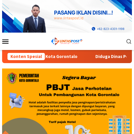
Loncat
ke
konten
Menu
Mobile
o
Konten Spesial
Diduga Dinas Pendidikan Provinsi Gorontalo Markup Ha