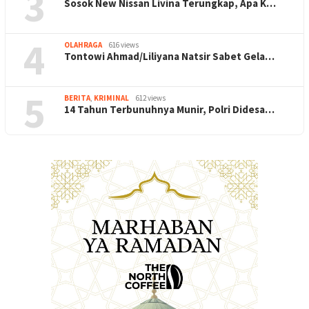
3
Sosok New Nissan Livina Terungkap, Apa K…
4
OLAHRAGA
616 views
Tontowi Ahmad/Liliyana Natsir Sabet Gela…
5
BERITA
,
KRIMINAL
612 views
14 Tahun Terbunuhnya Munir, Polri Didesa…