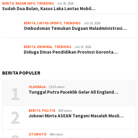
BERITA
,
RAGAM INFO
,
TRENDING
Juli 30, 2026
Sudah Dua Bulan, Kasus Laka Lantas Mobil…
BERITA
,
LINTAS UPDATE
,
TRENDING
Juli 14, 2026
Ombudsman Temukan Dugaan Maladministrasi…
BERITA
,
KRIMINAL
,
TRENDING
Juli 14, 2026
Diduga Dinas Pendidikan Provinsi Goronta…
BERITA POPULER
1
OLAHRAGA
2,633 views
Tunggal Putra Paceklik Gelar All England…
2
BERITA
,
POLITIK
869 views
Jokowi Minta ASEAN Tangani Masalah Musli…
OTOMOTIF
664 views