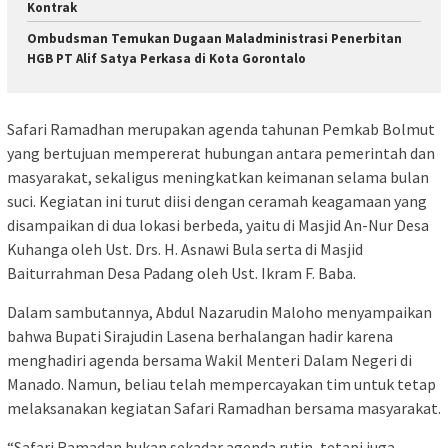
Kontrak
Ombudsman Temukan Dugaan Maladministrasi Penerbitan
HGB PT Alif Satya Perkasa di Kota Gorontalo
Safari Ramadhan merupakan agenda tahunan Pemkab Bolmut
yang bertujuan mempererat hubungan antara pemerintah dan
masyarakat, sekaligus meningkatkan keimanan selama bulan
suci. Kegiatan ini turut diisi dengan ceramah keagamaan yang
disampaikan di dua lokasi berbeda, yaitu di Masjid An-Nur Desa
Kuhanga oleh Ust. Drs. H. Asnawi Bula serta di Masjid
Baiturrahman Desa Padang oleh Ust. Ikram F. Baba.
Dalam sambutannya, Abdul Nazarudin Maloho menyampaikan
bahwa Bupati Sirajudin Lasena berhalangan hadir karena
menghadiri agenda bersama Wakil Menteri Dalam Negeri di
Manado. Namun, beliau telah mempercayakan tim untuk tetap
melaksanakan kegiatan Safari Ramadhan bersama masyarakat.
“Safari Ramadan bukan sekadar agenda rutin, tetapi juga