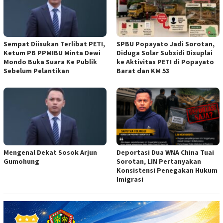
Sempat Diisukan Terlibat PETI,
SPBU Popayato Jadi Sorotan,
Ketum PB PPMIBU Minta Dewi
Diduga Solar Subsidi Disuplai
Mondo Buka Suara Ke Publik
ke Aktivitas PETI di Popayato
Sebelum Pelantikan
Barat dan KM 53
Mengenal Dekat Sosok Arjun
Deportasi Dua WNA China Tuai
Gumohung
Sorotan, LIN Pertanyakan
Konsistensi Penegakan Hukum
Imigrasi