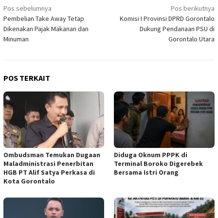
Navigasi
Pos sebelumnya
Pos berikutnya
Pembelian Take Away Tetap
Komisi I Provinsi DPRD Gorontalo
pos
Dikenakan Pajak Makanan dan
Dukung Pendanaan PSU di
Minuman
Gorontalo Utara
POS TERKAIT
Ombudsman Temukan Dugaan
Diduga Oknum PPPK di
Maladministrasi Penerbitan
Terminal Boroko Digerebek
HGB PT Alif Satya Perkasa di
Bersama Istri Orang
Kota Gorontalo