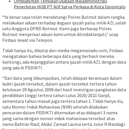
Ombudsman Temukan Dugaan Maladministrasi
Penerbitan HGB PT Alif Satya Perkasa di Kota Gorontalo
“Ya benar saya telah mendatangi Polres Bolmut dalam rangka
melakukan aduan terhadap dugaan ijazah palsu milik AZL salah
satu Anggota DPRD Bolmut. Kami juga berharap Polres
Bolmut menyeriusi aduan kami untuk ditindaklanjuti,” ucap
Firdaus lewat via Telepon.
Tidak hanya itu, dikutip dari media megamanado.com, Firdaus
mengatakan bahwa beberapa data yang berhasil mereka
kantongi, ada kejanggalan antara ijazah milik AZL dengan data
yang ada di PDDIKTI.
“Dari data yang dikumpulkan, telah didapat kerancuan dalam
bukti ijazah tersebut, dalam ijazah tersebut tertera tahun
kelulusan 29 Agustus 2008 dari hasil investigasi pangkalan data
pendidikan tinggi tertera tahun Lulus 2020/2021 Ganjil,
sementara tahun masuk juga tertera tahun 1. Tidak hanya itu,
satu Nomor Induk Mahasiswa (NIM) setelah dilakukan
pencarian dalam PDDIKTI ditemukan atau didapati 3 nama
yang sama dengan nomor induk mahasiswa tersebut atas
nama Bahtiar Rauf, Abdul Zamad Lauma serta Joice R.Mandagi.