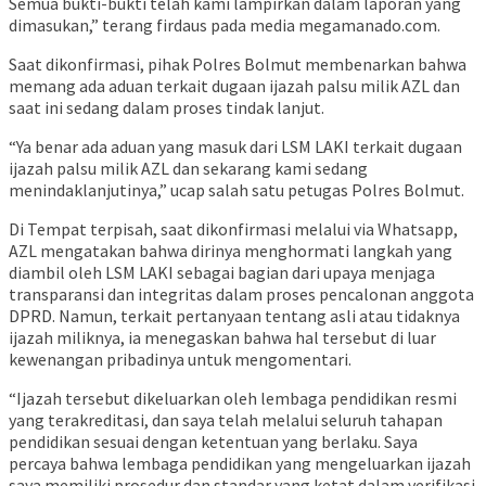
Semua bukti-bukti telah kami lampirkan dalam laporan yang
dimasukan,” terang firdaus pada media megamanado.com.
Saat dikonfirmasi, pihak Polres Bolmut membenarkan bahwa
memang ada aduan terkait dugaan ijazah palsu milik AZL dan
saat ini sedang dalam proses tindak lanjut.
“Ya benar ada aduan yang masuk dari LSM LAKI terkait dugaan
ijazah palsu milik AZL dan sekarang kami sedang
menindaklanjutinya,” ucap salah satu petugas Polres Bolmut.
Di Tempat terpisah, saat dikonfirmasi melalui via Whatsapp,
AZL mengatakan bahwa dirinya menghormati langkah yang
diambil oleh LSM LAKI sebagai bagian dari upaya menjaga
transparansi dan integritas dalam proses pencalonan anggota
DPRD. Namun, terkait pertanyaan tentang asli atau tidaknya
ijazah miliknya, ia menegaskan bahwa hal tersebut di luar
kewenangan pribadinya untuk mengomentari.
“Ijazah tersebut dikeluarkan oleh lembaga pendidikan resmi
yang terakreditasi, dan saya telah melalui seluruh tahapan
pendidikan sesuai dengan ketentuan yang berlaku. Saya
percaya bahwa lembaga pendidikan yang mengeluarkan ijazah
saya memiliki prosedur dan standar yang ketat dalam verifikasi