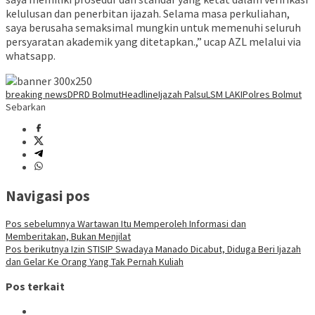
kelulusan dan penerbitan ijazah. Selama masa perkuliahan,
saya berusaha semaksimal mungkin untuk memenuhi seluruh
persyaratan akademik yang ditetapkan.,” ucap AZL melalui via
whatsapp.
breaking news
DPRD Bolmut
Headline
Ijazah Palsu
LSM LAKI
Polres Bolmut
Sebarkan
Navigasi pos
Pos sebelumnya
Wartawan Itu Memperoleh Informasi dan
Memberitakan, Bukan Menjilat
Pos berikutnya
Izin STISIP Swadaya Manado Dicabut, Diduga Beri Ijazah
dan Gelar Ke Orang Yang Tak Pernah Kuliah
Pos terkait