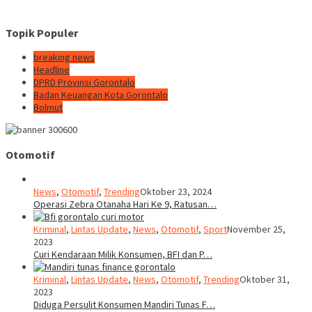
Topik Populer
breaking news
Headline
DPRD Provinsi Gorontalo
Badan Keuangan Kota Gorontalo
Bolmut
Otomotif
News
,
Otomotif
,
Trending
Oktober 23, 2024
Operasi Zebra Otanaha Hari Ke 9, Ratusan…
Kriminal
,
Lintas Update
,
News
,
Otomotif
,
Sport
November 25,
2023
Curi Kendaraan Milik Konsumen, BFI dan P…
Kriminal
,
Lintas Update
,
News
,
Otomotif
,
Trending
Oktober 31,
2023
Diduga Persulit Konsumen Mandiri Tunas F…