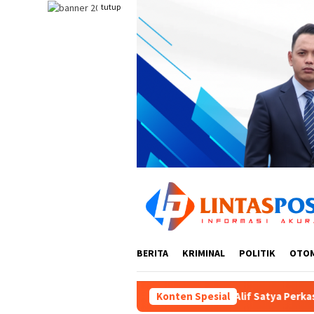
Loncat
tutup
ke
konten
BERITA
KRIMINAL
POLITIK
OTO
bitan HGB PT Alif Satya Perkasa di Kota Gorontalo
Konten Spesial
Did