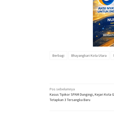
Berbagi
Bhayangkari Kota Utara
Navigasi
Pos sebelumnya
Kasus Tipikor SPAM Dungingi, Kejari Kota 
pos
Tetapkan 3 Tersangka Baru