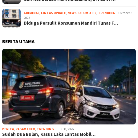
KRIMINAL
,
LINTAS UPDATE
,
NEWS
,
OTOMOTIF
,
TRENDING
Oktober 31,
2023
Diduga Persulit Konsumen Mandiri Tunas F…
BERITA UTAMA
BERITA
,
RAGAM INFO
,
TRENDING
Juli 30, 2026
Sudah Dua Bulan, Kasus Laka Lantas Mobil…