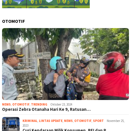
OTOMOTIF
NEWS
,
OTOMOTIF
,
TRENDING
Oktober 23, 2024
Operasi Zebra Otanaha Hari Ke 9, Ratusan…
KRIMINAL
,
LINTAS UPDATE
,
NEWS
,
OTOMOTIF
,
SPORT
November 25,
2023
Curi Kendaraan Milik Konsumen, BFI dan P…