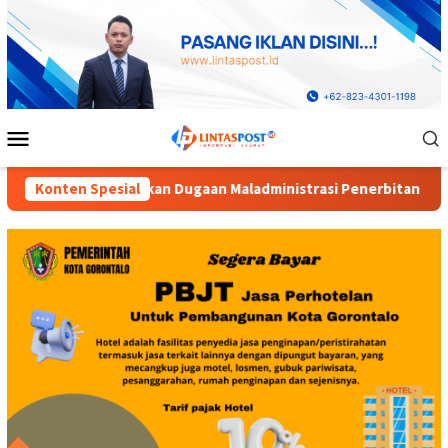
Loncat
ke
konten
Menu
Mobile
administrasi Penerbitan HGB PT Alif Satya Perkasa di Kota Go
Konten Spesial