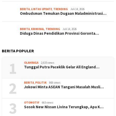
BERITA
,
LINTAS UPDATE
,
TRENDING
Juli 14, 2026
Ombudsman Temukan Dugaan Maladministrasi…
BERITA
,
KRIMINAL
,
TRENDING
Juli 14, 2026
Diduga Dinas Pendidikan Provinsi Goronta…
BERITA POPULER
1
OLAHRAGA
2,633 views
Tunggal Putra Paceklik Gelar All England…
2
BERITA
,
POLITIK
868 views
Jokowi Minta ASEAN Tangani Masalah Musli…
3
OTOMOTIF
663 views
Sosok New Nissan Livina Terungkap, Apa K…