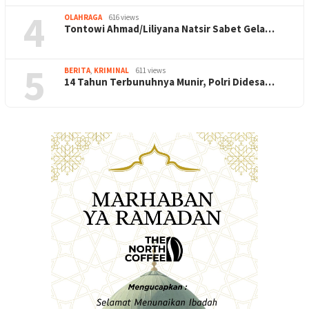
4
OLAHRAGA
616 views
Tontowi Ahmad/Liliyana Natsir Sabet Gela…
5
BERITA
,
KRIMINAL
611 views
14 Tahun Terbunuhnya Munir, Polri Didesa…