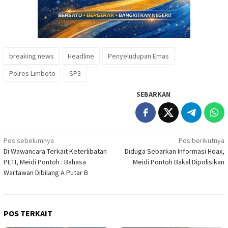
breaking news
Headline
Penyeludupan Emas
Polres Limboto
SP3
SEBARKAN
Navigasi
Pos sebelumnya
Pos berikutnya
Di Wawancara Terkait Keterlibatan
Diduga Sebarkan Informasi Hoax,
pos
PETI, Meidi Pontoh : Bahasa
Meidi Pontoh Bakal Dipolisikan
Wartawan Dibilang A Putar B
POS TERKAIT