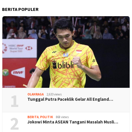
BERITA POPULER
1
OLAHRAGA
2,633 views
Tunggal Putra Paceklik Gelar All England…
2
BERITA
,
POLITIK
868 views
Jokowi Minta ASEAN Tangani Masalah Musli…