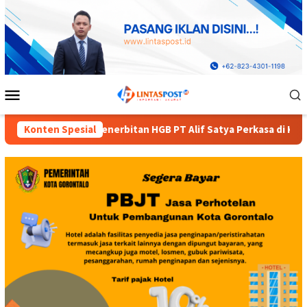
Loncat
ke
konten
Menu
Mobile
PT Alif Satya Perkasa di Kota Gorontalo
Konten Spesial
Diduga Dinas 