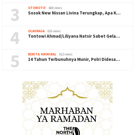
3
OTOMOTIF
664 views
Sosok New Nissan Livina Terungkap, Apa K…
4
OLAHRAGA
616 views
Tontowi Ahmad/Liliyana Natsir Sabet Gela…
5
BERITA
,
KRIMINAL
612 views
14 Tahun Terbunuhnya Munir, Polri Didesa…