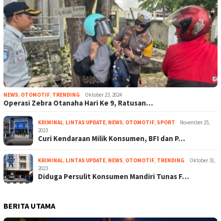
NEWS
,
OTOMOTIF
,
TRENDING
Oktober 23, 2024
Operasi Zebra Otanaha Hari Ke 9, Ratusan…
KRIMINAL
,
LINTAS UPDATE
,
NEWS
,
OTOMOTIF
,
SPORT
November 25,
2023
Curi Kendaraan Milik Konsumen, BFI dan P…
KRIMINAL
,
LINTAS UPDATE
,
NEWS
,
OTOMOTIF
,
TRENDING
Oktober 31,
2023
Diduga Persulit Konsumen Mandiri Tunas F…
BERITA UTAMA