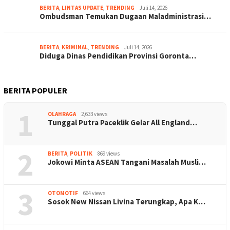
BERITA
,
LINTAS UPDATE
,
TRENDING
Juli 14, 2026
Ombudsman Temukan Dugaan Maladministrasi…
BERITA
,
KRIMINAL
,
TRENDING
Juli 14, 2026
Diduga Dinas Pendidikan Provinsi Goronta…
BERITA POPULER
1
OLAHRAGA
2,633 views
Tunggal Putra Paceklik Gelar All England…
2
BERITA
,
POLITIK
869 views
Jokowi Minta ASEAN Tangani Masalah Musli…
3
OTOMOTIF
664 views
Sosok New Nissan Livina Terungkap, Apa K…