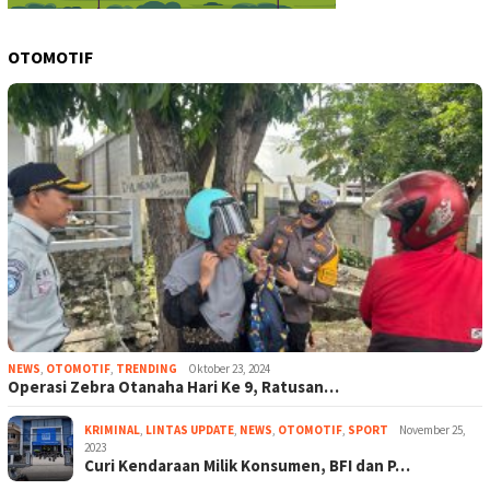
OTOMOTIF
NEWS
,
OTOMOTIF
,
TRENDING
Oktober 23, 2024
Operasi Zebra Otanaha Hari Ke 9, Ratusan…
KRIMINAL
,
LINTAS UPDATE
,
NEWS
,
OTOMOTIF
,
SPORT
November 25,
2023
Curi Kendaraan Milik Konsumen, BFI dan P…