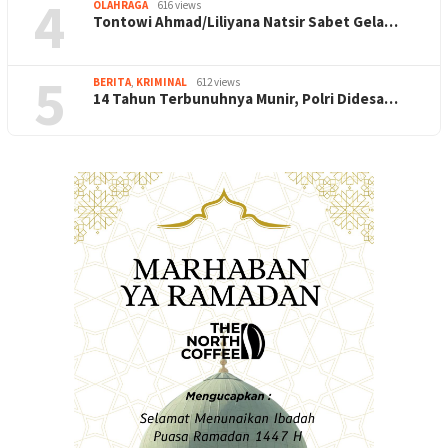
4
OLAHRAGA
616 views
Tontowi Ahmad/Liliyana Natsir Sabet Gela…
5
BERITA
,
KRIMINAL
612 views
14 Tahun Terbunuhnya Munir, Polri Didesa…