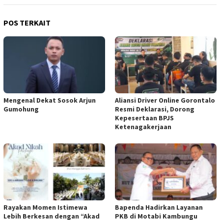
POS TERKAIT
Mengenal Dekat Sosok Arjun
Aliansi Driver Online Gorontalo
Gumohung
Resmi Deklarasi, Dorong
Kepesertaan BPJS
Ketenagakerjaan
Rayakan Momen Istimewa
Bapenda Hadirkan Layanan
Lebih Berkesan dengan “Akad
PKB di Motabi Kambungu