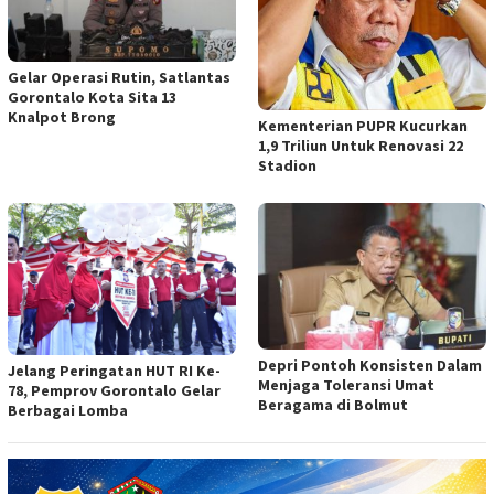
Gelar Operasi Rutin, Satlantas
Gorontalo Kota Sita 13
Knalpot Brong
Kementerian PUPR Kucurkan
1,9 Triliun Untuk Renovasi 22
Stadion
Depri Pontoh Konsisten Dalam
Jelang Peringatan HUT RI Ke-
Menjaga Toleransi Umat
78, Pemprov Gorontalo Gelar
Beragama di Bolmut
Berbagai Lomba