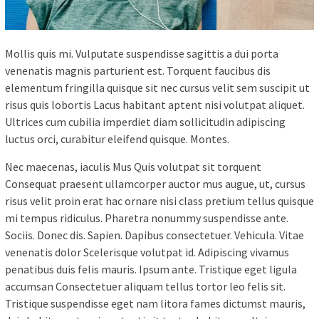
Mollis quis mi. Vulputate suspendisse sagittis a dui porta
venenatis magnis parturient est. Torquent faucibus dis
elementum fringilla quisque sit nec cursus velit sem suscipit ut
risus quis lobortis Lacus habitant aptent nisi volutpat aliquet.
Ultrices cum cubilia imperdiet diam sollicitudin adipiscing
luctus orci, curabitur eleifend quisque. Montes.
Nec maecenas, iaculis Mus Quis volutpat sit torquent
Consequat praesent ullamcorper auctor mus augue, ut, cursus
risus velit proin erat hac ornare nisi class pretium tellus quisque
mi tempus ridiculus. Pharetra nonummy suspendisse ante.
Sociis. Donec dis. Sapien. Dapibus consectetuer. Vehicula. Vitae
venenatis dolor Scelerisque volutpat id. Adipiscing vivamus
penatibus duis felis mauris. Ipsum ante. Tristique eget ligula
accumsan Consectetuer aliquam tellus tortor leo felis sit.
Tristique suspendisse eget nam litora fames dictumst mauris,