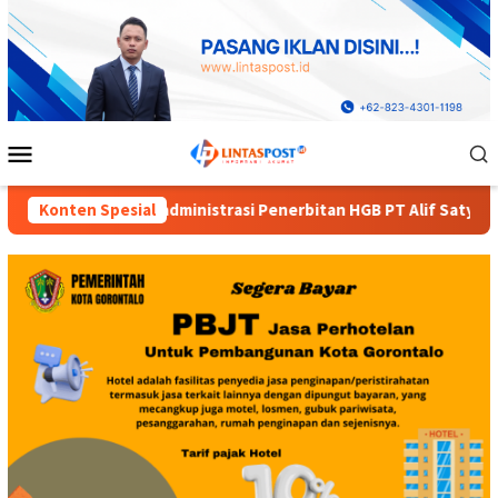
Loncat
ke
konten
Menu
Mobile
nerbitan HGB PT Alif Satya Perkasa di Kota Gorontalo
Konten Spesial