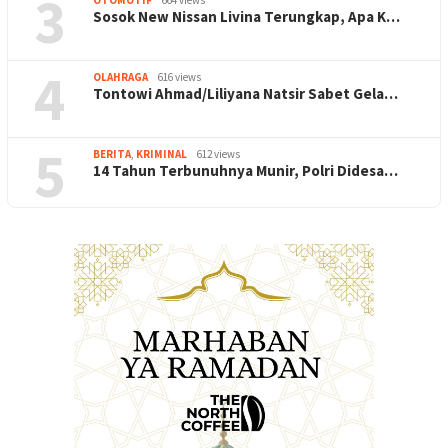
3
Sosok New Nissan Livina Terungkap, Apa K…
4
OLAHRAGA
616 views
Tontowi Ahmad/Liliyana Natsir Sabet Gela…
5
BERITA
,
KRIMINAL
612 views
14 Tahun Terbunuhnya Munir, Polri Didesa…