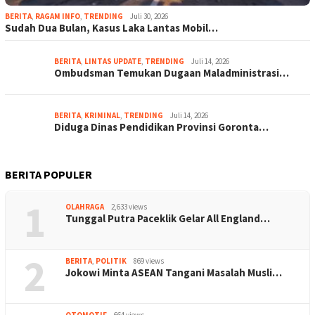
BERITA
,
RAGAM INFO
,
TRENDING
Juli 30, 2026
Sudah Dua Bulan, Kasus Laka Lantas Mobil…
BERITA
,
LINTAS UPDATE
,
TRENDING
Juli 14, 2026
Ombudsman Temukan Dugaan Maladministrasi…
BERITA
,
KRIMINAL
,
TRENDING
Juli 14, 2026
Diduga Dinas Pendidikan Provinsi Goronta…
BERITA POPULER
1
OLAHRAGA
2,633 views
Tunggal Putra Paceklik Gelar All England…
2
BERITA
,
POLITIK
869 views
Jokowi Minta ASEAN Tangani Masalah Musli…
OTOMOTIF
664 views