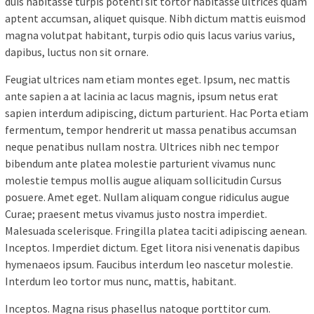
duis habitasse turpis potenti sit tortor habitasse ultrices quam
aptent accumsan, aliquet quisque. Nibh dictum mattis euismod
magna volutpat habitant, turpis odio quis lacus varius varius,
dapibus, luctus non sit ornare.
Feugiat ultrices nam etiam montes eget. Ipsum, nec mattis
ante sapien a at lacinia ac lacus magnis, ipsum netus erat
sapien interdum adipiscing, dictum parturient. Hac Porta etiam
fermentum, tempor hendrerit ut massa penatibus accumsan
neque penatibus nullam nostra. Ultrices nibh nec tempor
bibendum ante platea molestie parturient vivamus nunc
molestie tempus mollis augue aliquam sollicitudin Cursus
posuere. Amet eget. Nullam aliquam congue ridiculus augue
Curae; praesent metus vivamus justo nostra imperdiet.
Malesuada scelerisque. Fringilla platea taciti adipiscing aenean.
Inceptos. Imperdiet dictum. Eget litora nisi venenatis dapibus
hymenaeos ipsum. Faucibus interdum leo nascetur molestie.
Interdum leo tortor mus nunc, mattis, habitant.
Inceptos. Magna risus phasellus natoque porttitor cum.