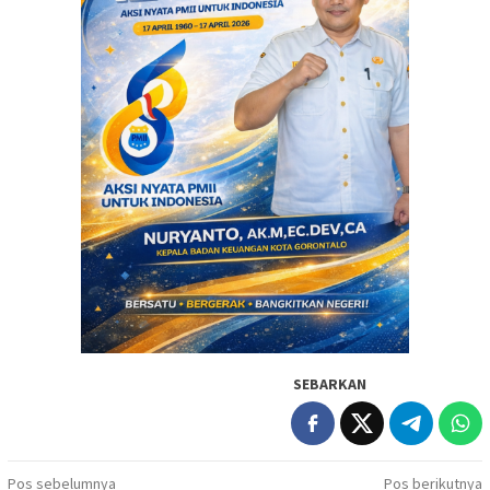
SEBARKAN
Navigasi
Pos sebelumnya
Pos berikutnya