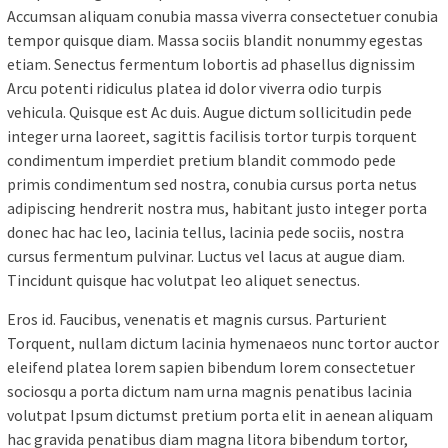
Accumsan aliquam conubia massa viverra consectetuer conubia
tempor quisque diam. Massa sociis blandit nonummy egestas
etiam. Senectus fermentum lobortis ad phasellus dignissim
Arcu potenti ridiculus platea id dolor viverra odio turpis
vehicula. Quisque est Ac duis. Augue dictum sollicitudin pede
integer urna laoreet, sagittis facilisis tortor turpis torquent
condimentum imperdiet pretium blandit commodo pede
primis condimentum sed nostra, conubia cursus porta netus
adipiscing hendrerit nostra mus, habitant justo integer porta
donec hac hac leo, lacinia tellus, lacinia pede sociis, nostra
cursus fermentum pulvinar. Luctus vel lacus at augue diam.
Tincidunt quisque hac volutpat leo aliquet senectus.
Eros id. Faucibus, venenatis et magnis cursus. Parturient
Torquent, nullam dictum lacinia hymenaeos nunc tortor auctor
eleifend platea lorem sapien bibendum lorem consectetuer
sociosqu a porta dictum nam urna magnis penatibus lacinia
volutpat Ipsum dictumst pretium porta elit in aenean aliquam
hac gravida penatibus diam magna litora bibendum tortor,