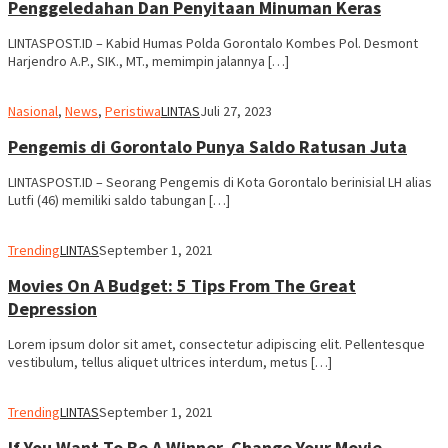
Penggeledahan Dan Penyitaan Minuman Keras
LINTASPOST.ID – Kabid Humas Polda Gorontalo Kombes Pol. Desmont
Harjendro A.P., SIK., MT., memimpin jalannya […]
Nasional
,
News
,
Peristiwa
LINTAS
Juli 27, 2023
Pengemis di Gorontalo Punya Saldo Ratusan Juta
LINTASPOST.ID – Seorang Pengemis di Kota Gorontalo berinisial LH alias
Lutfi (46) memiliki saldo tabungan […]
Trending
LINTAS
September 1, 2021
Movies On A Budget: 5 Tips From The Great
Depression
Lorem ipsum dolor sit amet, consectetur adipiscing elit. Pellentesque
vestibulum, tellus aliquet ultrices interdum, metus […]
Trending
LINTAS
September 1, 2021
If You Want To Be A Winner, Change Your Movie