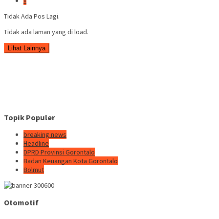
»
Tidak Ada Pos Lagi.
Tidak ada laman yang di load.
Lihat Lainnya
Topik Populer
breaking news
Headline
DPRD Provinsi Gorontalo
Badan Keuangan Kota Gorontalo
Bolmut
Otomotif