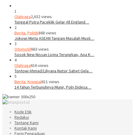
1
Olahraga
2,632 views
Tunggal Putra Paceklik Gelar All England…
2
Berita
,
Politik
868 views
Jokowi Minta ASEAN Tangani Masalah Musli…
3
Otomotif
663 views
Sosok New Nissan Livina Terungkap, Apa K…
4
Olahraga
616 views
Tontowi Ahmad/Liliyana Natsir Sabet Gela…
5
Berita
,
Kriminal
611 views
14 Tahun Terbunuhnya Munir, Polri Didesa…
Kode Etik
Redaksi
Tentang Kami
Kontak Kami
Form Pengaduan