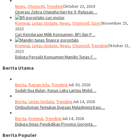
News
,
Otomotif
,
Trending
Oktober 23, 2024
Operasi Zebra Otanaha Hari Ke 9, Ratusan…
Kriminal
,
Lintas Update
,
News
,
Otomotif
,
Sport
November 25,
2023
Curi Kendaraan Milik Konsumen, BFI dan P…
Kriminal
,
Lintas Update
,
News
,
Otomotif
,
Trending
Oktober 31,
2023
Diduga Persulit Konsumen Mandiri Tunas F…
Berita Utama
Berita
,
Ragam Info
,
Trending
Juli 30, 2026
Sudah Dua Bulan, Kasus Laka Lantas Mobil…
Berita
,
Lintas Update
,
Trending
Juli 14, 2026
Ombudsman Temukan Dugaan Maladministrasi…
Berita
,
Kriminal
,
Trending
Juli 14, 2026
Diduga Dinas Pendidikan Provinsi Goronta…
Berita Populer