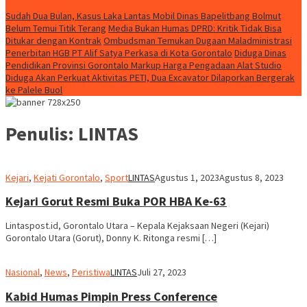
Konten Spesial
Sudah Dua Bulan, Kasus Laka Lantas Mobil Dinas Bapelitbang Bolmut
Belum Temui Titik Terang
Media Bukan Humas DPRD: Kritik Tidak Bisa
Ditukar dengan Kontrak
Ombudsman Temukan Dugaan Maladministrasi
Penerbitan HGB PT Alif Satya Perkasa di Kota Gorontalo
Diduga Dinas
Pendidikan Provinsi Gorontalo Markup Harga Pengadaan Alat Studio
Diduga Akan Perkuat Aktivitas PETI, Dua Excavator Dilaporkan Bergerak
ke Palele Buol
Penulis:
LINTAS
Kejari
,
Kejati Gorontalo
,
Sport
LINTAS
Agustus 1, 2023
Agustus 8, 2023
Kejari Gorut Resmi Buka POR HBA Ke-63
Lintaspost.id, Gorontalo Utara – Kepala Kejaksaan Negeri (Kejari)
Gorontalo Utara (Gorut), Donny K. Ritonga resmi […]
Nasional
,
News
,
Peristiwa
LINTAS
Juli 27, 2023
Kabid Humas Pimpin Press Conference