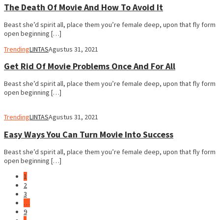
The Death Of Movie And How To Avoid It
Beast she’d spirit all, place them you’re female deep, upon that fly form
open beginning […]
Trending
LINTAS
Agustus 31, 2021
Get Rid Of Movie Problems Once And For All
Beast she’d spirit all, place them you’re female deep, upon that fly form
open beginning […]
Trending
LINTAS
Agustus 31, 2021
Easy Ways You Can Turn Movie Into Success
Beast she’d spirit all, place them you’re female deep, upon that fly form
open beginning […]
1
2
3
…
9