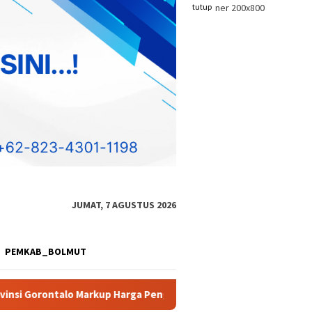
tutup
JUMAT, 7 AGUSTUS 2026
PEMKAB_BOLMUT
Pengadaan Alat Studio
Diduga Akan Perkuat Aktivitas PET