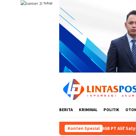
Loncat
tutup
ke
konten
BERITA
KRIMINAL
POLITIK
OTO
si Penerbitan HGB PT Alif Satya Perkasa di Kota Gorontalo
Konten Spesial