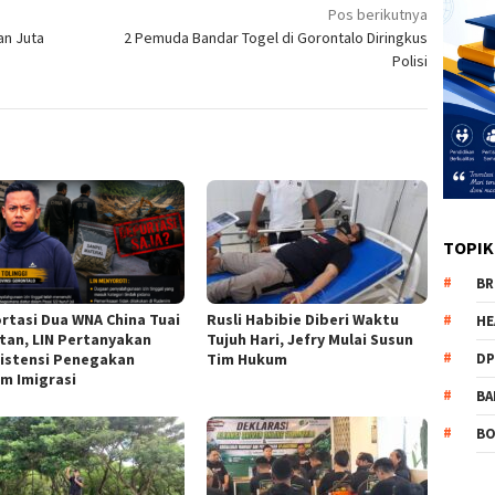
Pos berikutnya
an Juta
2 Pemuda Bandar Togel di Gorontalo Diringkus
Polisi
TOPIK
BR
rtasi Dua WNA China Tuai
Rusli Habibie Diberi Waktu
HE
tan, LIN Pertanyakan
Tujuh Hari, Jefry Mulai Susun
istensi Penegakan
Tim Hukum
DP
m Imigrasi
BA
B