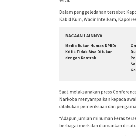
Wita.
Dalam penggeledahan tersebut Kapol
Kabid Kum, Wadir Intelkam, Kapolres
BACAAN LAINNYA
Media Bukan Humas DPRD:
Om
Kritik Tidak Bisa Ditukar
Du
dengan Kontrak
Pe
Sa
Go
Saat melaksanakan press Conferenc
Narkoba menyampaikan kepada awak
dilakukan pemeriksaan dan pengaman
“Adapun jumlah minuman keras tersebu
berbagai merk dan diamankan di sat