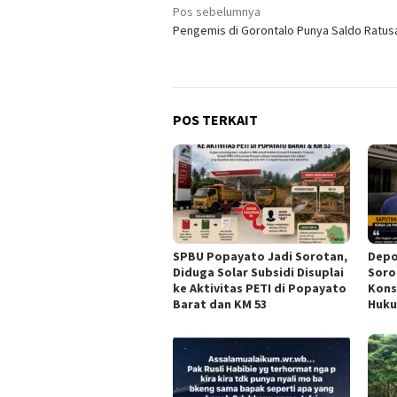
Navigasi
Pos sebelumnya
Pengemis di Gorontalo Punya Saldo Ratus
pos
POS TERKAIT
SPBU Popayato Jadi Sorotan,
Depo
Diduga Solar Subsidi Disuplai
Soro
ke Aktivitas PETI di Popayato
Kons
Barat dan KM 53
Huku