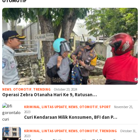
OTOMOTIF
NEWS
,
OTOMOTIF
,
TRENDING
Oktober 23, 2024
Operasi Zebra Otanaha Hari Ke 9, Ratusan…
KRIMINAL
,
LINTAS UPDATE
,
NEWS
,
OTOMOTIF
,
SPORT
November 25,
2023
Curi Kendaraan Milik Konsumen, BFI dan P…
KRIMINAL
,
LINTAS UPDATE
,
NEWS
,
OTOMOTIF
,
TRENDING
Oktober 31,
2023