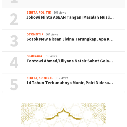
2
BERITA
,
POLITIK
868 views
Jokowi Minta ASEAN Tangani Masalah Musli…
3
OTOMOTIF
664 views
Sosok New Nissan Livina Terungkap, Apa K…
4
OLAHRAGA
616 views
Tontowi Ahmad/Liliyana Natsir Sabet Gela…
5
BERITA
,
KRIMINAL
612 views
14 Tahun Terbunuhnya Munir, Polri Didesa…