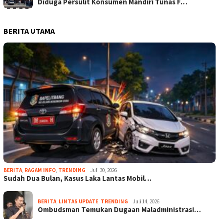
Diduga Persulit Konsumen Mandiri Tunas F…
BERITA UTAMA
BERITA
,
RAGAM INFO
,
TRENDING
Juli 30, 2026
Sudah Dua Bulan, Kasus Laka Lantas Mobil…
BERITA
,
LINTAS UPDATE
,
TRENDING
Juli 14, 2026
Ombudsman Temukan Dugaan Maladministrasi…