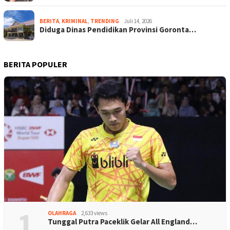
BERITA
,
KRIMINAL
,
TRENDING
Juli 14, 2026
Diduga Dinas Pendidikan Provinsi Goronta…
BERITA POPULER
1
OLAHRAGA
2,633 views
Tunggal Putra Paceklik Gelar All England…