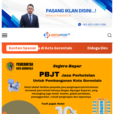
Loncat
ke
konten
Menu
Mobile
 Gorontalo
Konten Spesial
Diduga Dinas Pendidikan Provinsi Gorontalo 