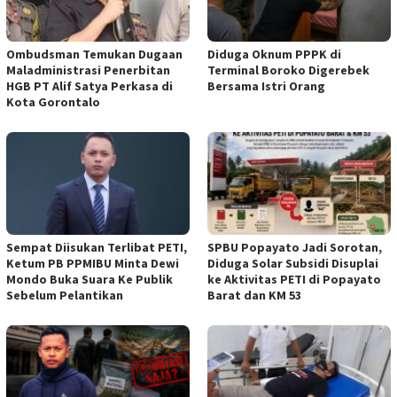
Ombudsman Temukan Dugaan
Diduga Oknum PPPK di
Maladministrasi Penerbitan
Terminal Boroko Digerebek
HGB PT Alif Satya Perkasa di
Bersama Istri Orang
Kota Gorontalo
Sempat Diisukan Terlibat PETI,
SPBU Popayato Jadi Sorotan,
Ketum PB PPMIBU Minta Dewi
Diduga Solar Subsidi Disuplai
Mondo Buka Suara Ke Publik
ke Aktivitas PETI di Popayato
Sebelum Pelantikan
Barat dan KM 53