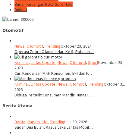
Badan Keuangan Kota Gorontalo
Bolmut
Otomotif
News
,
Otomotif
,
Trending
Oktober 23, 2024
Operasi Zebra Otanaha Hari Ke 9, Ratusan…
Kriminal
,
Lintas Update
,
News
,
Otomotif
,
Sport
November 25,
2023
Curi Kendaraan Milik Konsumen, BFI dan P…
Kriminal
,
Lintas Update
,
News
,
Otomotif
,
Trending
Oktober 31,
2023
Diduga Persulit Konsumen Mandiri Tunas F…
Berita Utama
Berita
,
Ragam Info
,
Trending
Juli 30, 2026
Sudah Dua Bulan, Kasus Laka Lantas Mobil…