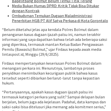
Bapelitbang Bolmut Belum Temui Titik Terang
Media Bukan Humas DPRD: Kritik Tidak Bisa Ditukar
dengan Kontrak
Ombudsman Temukan Dugaan Maladministrasi
Penerbitan HGB PT Alif Satya Perkasa di Kota Gorontalo
“Belum diketahui jelas apa kendala Polres Bolmut dalam
penanganan kasus dugaan ijazah palsu ini, namun terakhir
informasi yang saya dapatkan bahwa telah ada beberapa saksi
yang diperiksa, termasuk mantan Ketua Badan Pengawasan
Pemilu (Bawaslu) Bolmut,” ujar Firdaus kepada awak media
lintaspost.id, Minggu (29/6/2025).
Firdaus mempertanyakan keseriusan Polres Bolmut dalam
menangani perkara ini. Menurutnya, lambatnya proses
penyidikan menimbulkan kecurigaan publik bahwa kasus
tersebut seperti dibiarkan berlarut-larut tanpa kepastian
hukum.
“Pertanyaannya, apakah kasus dugaan ijazah palsu ini
termasuk kategori perkara yang sulit? Sampai delapan bulan
berjalan, belum juga ada kejelasan. Padahal, data kampus dan
saksi-saksi bisa ditelusuri jika memang ada komitmen serius,”