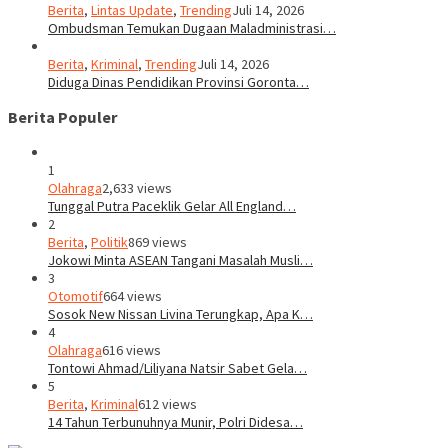
Berita
,
Lintas Update
,
Trending
Juli 14, 2026
Ombudsman Temukan Dugaan Maladministrasi…
Berita
,
Kriminal
,
Trending
Juli 14, 2026
Diduga Dinas Pendidikan Provinsi Goronta…
Berita Populer
1
Olahraga
2,633 views
Tunggal Putra Paceklik Gelar All England…
2
Berita
,
Politik
869 views
Jokowi Minta ASEAN Tangani Masalah Musli…
3
Otomotif
664 views
Sosok New Nissan Livina Terungkap, Apa K…
4
Olahraga
616 views
Tontowi Ahmad/Liliyana Natsir Sabet Gela…
5
Berita
,
Kriminal
612 views
14 Tahun Terbunuhnya Munir, Polri Didesa…