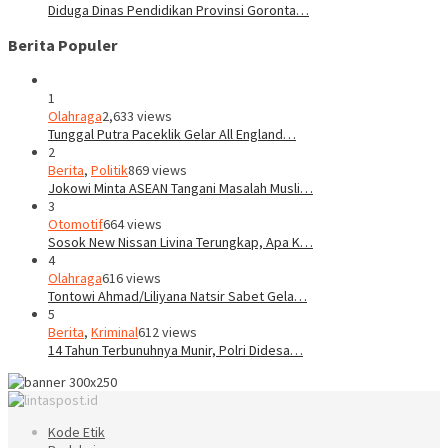
Diduga Dinas Pendidikan Provinsi Goronta…
Berita Populer
1
Olahraga
2,633 views
Tunggal Putra Paceklik Gelar All England…
2
Berita
,
Politik
869 views
Jokowi Minta ASEAN Tangani Masalah Musli…
3
Otomotif
664 views
Sosok New Nissan Livina Terungkap, Apa K…
4
Olahraga
616 views
Tontowi Ahmad/Liliyana Natsir Sabet Gela…
5
Berita
,
Kriminal
612 views
14 Tahun Terbunuhnya Munir, Polri Didesa…
Kode Etik