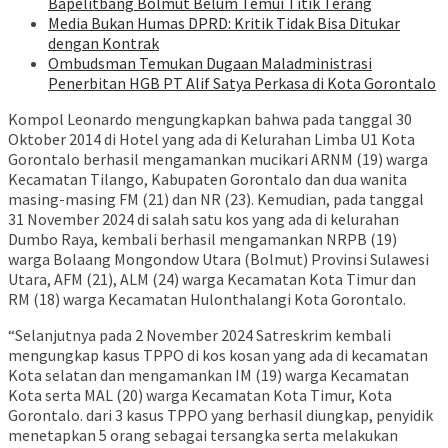
Bapelitbang Bolmut Belum Temui Titik Terang
Media Bukan Humas DPRD: Kritik Tidak Bisa Ditukar
dengan Kontrak
Ombudsman Temukan Dugaan Maladministrasi
Penerbitan HGB PT Alif Satya Perkasa di Kota Gorontalo
Kompol Leonardo mengungkapkan bahwa pada tanggal 30
Oktober 2014 di Hotel yang ada di Kelurahan Limba U1 Kota
Gorontalo berhasil mengamankan mucikari ARNM (19) warga
Kecamatan Tilango, Kabupaten Gorontalo dan dua wanita
masing-masing FM (21) dan NR (23). Kemudian, pada tanggal
31 November 2024 di salah satu kos yang ada di kelurahan
Dumbo Raya, kembali berhasil mengamankan NRPB (19)
warga Bolaang Mongondow Utara (Bolmut) Provinsi Sulawesi
Utara, AFM (21), ALM (24) warga Kecamatan Kota Timur dan
RM (18) warga Kecamatan Hulonthalangi Kota Gorontalo.
“Selanjutnya pada 2 November 2024 Satreskrim kembali
mengungkap kasus TPPO di kos kosan yang ada di kecamatan
Kota selatan dan mengamankan IM (19) warga Kecamatan
Kota serta MAL (20) warga Kecamatan Kota Timur, Kota
Gorontalo. dari 3 kasus TPPO yang berhasil diungkap, penyidik
menetapkan 5 orang sebagai tersangka serta melakukan