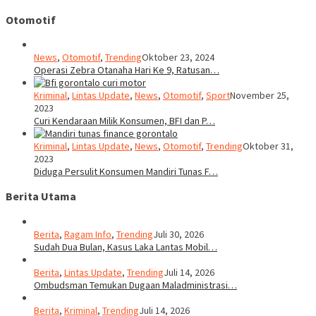
Otomotif
News
,
Otomotif
,
Trending
Oktober 23, 2024
Operasi Zebra Otanaha Hari Ke 9, Ratusan…
Kriminal
,
Lintas Update
,
News
,
Otomotif
,
Sport
November 25,
2023
Curi Kendaraan Milik Konsumen, BFI dan P…
Kriminal
,
Lintas Update
,
News
,
Otomotif
,
Trending
Oktober 31,
2023
Diduga Persulit Konsumen Mandiri Tunas F…
Berita Utama
Berita
,
Ragam Info
,
Trending
Juli 30, 2026
Sudah Dua Bulan, Kasus Laka Lantas Mobil…
Berita
,
Lintas Update
,
Trending
Juli 14, 2026
Ombudsman Temukan Dugaan Maladministrasi…
Berita
,
Kriminal
,
Trending
Juli 14, 2026