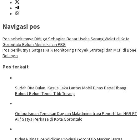
Navigasi pos
Pos sebelumnya
Diduga Sebagian Besar Usaha Sarang Walet di Kota
Gorontalo Belum Memiliki Izin PBG
Pos berikutnya
Satgas KPK Monitoring Proyek Strategi dan MCP di Bone
Bolango
Pos terkait
Sudah Dua Bulan, Kasus Laka Lantas Mobil Dinas Bapelitbang
Bolmut Belum Temui Titik Terang
Ombudsman Temukan Dugaan Maladministrasi Penerbitan HGB PT
Alif Satya Perkasa di Kota Gorontalo
Diduga Dinas Pendidikan Provinsi Gorontalo Markup Harga