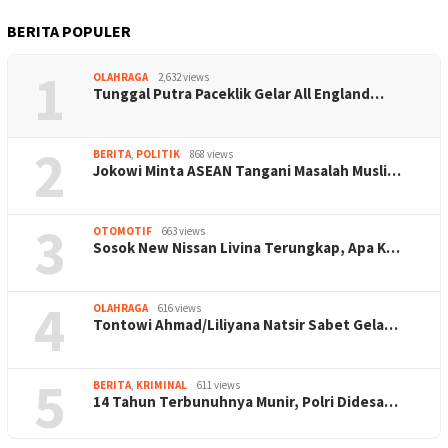
BERITA POPULER
1
OLAHRAGA
2,632 views
Tunggal Putra Paceklik Gelar All England…
2
BERITA
,
POLITIK
868 views
Jokowi Minta ASEAN Tangani Masalah Musli…
3
OTOMOTIF
663 views
Sosok New Nissan Livina Terungkap, Apa K…
4
OLAHRAGA
616 views
Tontowi Ahmad/Liliyana Natsir Sabet Gela…
5
BERITA
,
KRIMINAL
611 views
14 Tahun Terbunuhnya Munir, Polri Didesa…