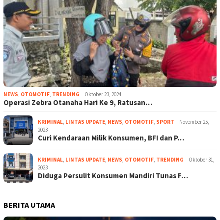
NEWS
,
OTOMOTIF
,
TRENDING
Oktober 23, 2024
Operasi Zebra Otanaha Hari Ke 9, Ratusan…
KRIMINAL
,
LINTAS UPDATE
,
NEWS
,
OTOMOTIF
,
SPORT
November 25,
2023
Curi Kendaraan Milik Konsumen, BFI dan P…
KRIMINAL
,
LINTAS UPDATE
,
NEWS
,
OTOMOTIF
,
TRENDING
Oktober 31,
2023
Diduga Persulit Konsumen Mandiri Tunas F…
BERITA UTAMA