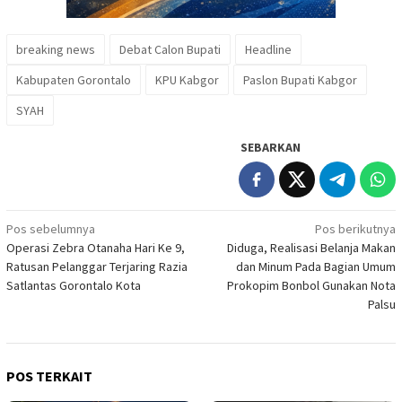
breaking news
Debat Calon Bupati
Headline
Kabupaten Gorontalo
KPU Kabgor
Paslon Bupati Kabgor
SYAH
SEBARKAN
Navigasi
Pos sebelumnya
Pos berikutnya
Operasi Zebra Otanaha Hari Ke 9,
Diduga, Realisasi Belanja Makan
pos
Ratusan Pelanggar Terjaring Razia
dan Minum Pada Bagian Umum
Satlantas Gorontalo Kota
Prokopim Bonbol Gunakan Nota
Palsu
POS TERKAIT