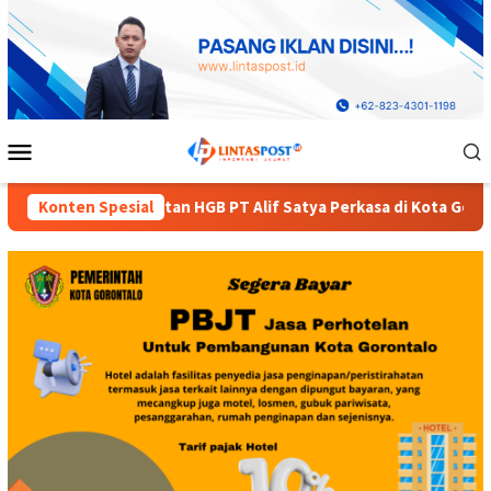
Loncat
ke
konten
Menu
Mobile
T Alif Satya Perkasa di Kota Gorontalo
Konten Spesial
Diduga Dinas P