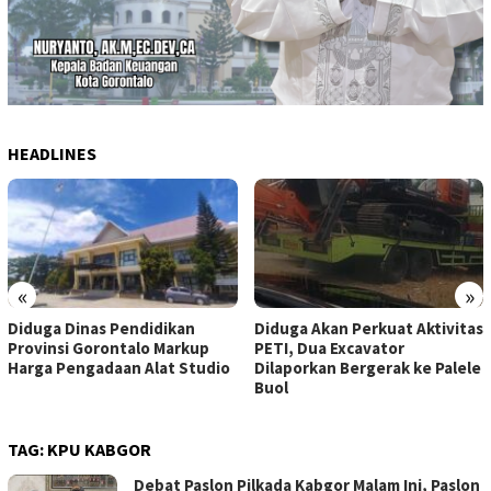
HEADLINES
«
»
Diduga Akan Perkuat Aktivitas
Sudah Dua Bulan, Kasus Laka
PETI, Dua Excavator
Lantas Mobil Dinas
Dilaporkan Bergerak ke Palele
Bapelitbang Bolmut Belum
Buol
Temui Titik Terang
TAG:
KPU KABGOR
Debat Paslon Pilkada Kabgor Malam Ini, Paslon