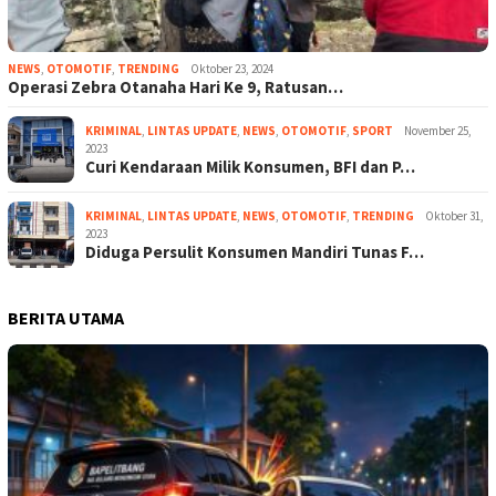
NEWS
,
OTOMOTIF
,
TRENDING
Oktober 23, 2024
Operasi Zebra Otanaha Hari Ke 9, Ratusan…
KRIMINAL
,
LINTAS UPDATE
,
NEWS
,
OTOMOTIF
,
SPORT
November 25,
2023
Curi Kendaraan Milik Konsumen, BFI dan P…
KRIMINAL
,
LINTAS UPDATE
,
NEWS
,
OTOMOTIF
,
TRENDING
Oktober 31,
2023
Diduga Persulit Konsumen Mandiri Tunas F…
BERITA UTAMA