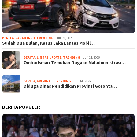
BERITA
,
RAGAM INFO
,
TRENDING
Juli 30, 2026
Sudah Dua Bulan, Kasus Laka Lantas Mobil…
BERITA
,
LINTAS UPDATE
,
TRENDING
Juli 14, 2026
Ombudsman Temukan Dugaan Maladministrasi…
BERITA
,
KRIMINAL
,
TRENDING
Juli 14, 2026
Diduga Dinas Pendidikan Provinsi Goronta…
BERITA POPULER