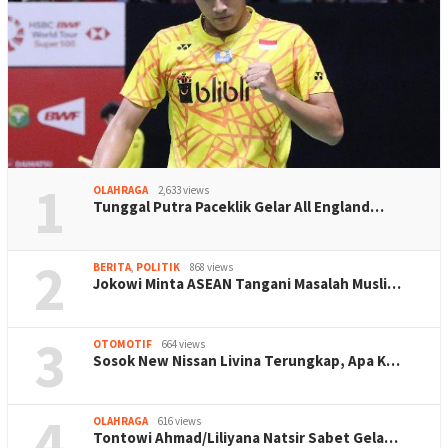
1
OLAHRAGA
2,633 views
Tunggal Putra Paceklik Gelar All England…
2
BERITA
,
POLITIK
868 views
Jokowi Minta ASEAN Tangani Masalah Musli…
3
OTOMOTIF
664 views
Sosok New Nissan Livina Terungkap, Apa K…
4
OLAHRAGA
616 views
Tontowi Ahmad/Liliyana Natsir Sabet Gela…