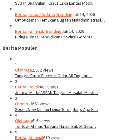
Sudah Dua Bulan, Kasus Laka Lantas Mobil…
Berita
,
Lintas Update
,
Trending
Juli 14, 2026
Ombudsman Temukan Dugaan Maladministrasi…
Berita
,
Kriminal
,
Trending
Juli 14, 2026
Diduga Dinas Pendidikan Provinsi Goronta…
Berita Populer
1
Olahraga
2,632 views
Tunggal Putra Paceklik Gelar All England…
2
Berita
,
Politik
868 views
Jokowi Minta ASEAN Tangani Masalah Musli…
3
Otomotif
663 views
Sosok New Nissan Livina Terungkap, Apa K…
4
Olahraga
616 views
Tontowi Ahmad/Liliyana Natsir Sabet Gela…
5
Berita
,
Kriminal
610 views