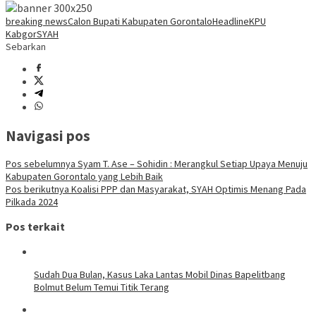
breaking news
Calon Bupati Kabupaten Gorontalo
Headline
KPU
Kabgor
SYAH
Sebarkan
Navigasi pos
Pos sebelumnya
Syam T. Ase – Sohidin : Merangkul Setiap Upaya Menuju
Kabupaten Gorontalo yang Lebih Baik
Pos berikutnya
Koalisi PPP dan Masyarakat, SYAH Optimis Menang Pada
Pilkada 2024
Pos terkait
Sudah Dua Bulan, Kasus Laka Lantas Mobil Dinas Bapelitbang
Bolmut Belum Temui Titik Terang