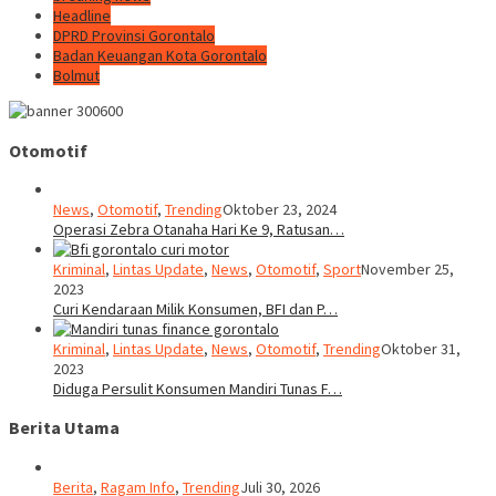
Headline
DPRD Provinsi Gorontalo
Badan Keuangan Kota Gorontalo
Bolmut
Otomotif
News
,
Otomotif
,
Trending
Oktober 23, 2024
Operasi Zebra Otanaha Hari Ke 9, Ratusan…
Kriminal
,
Lintas Update
,
News
,
Otomotif
,
Sport
November 25,
2023
Curi Kendaraan Milik Konsumen, BFI dan P…
Kriminal
,
Lintas Update
,
News
,
Otomotif
,
Trending
Oktober 31,
2023
Diduga Persulit Konsumen Mandiri Tunas F…
Berita Utama
Berita
,
Ragam Info
,
Trending
Juli 30, 2026