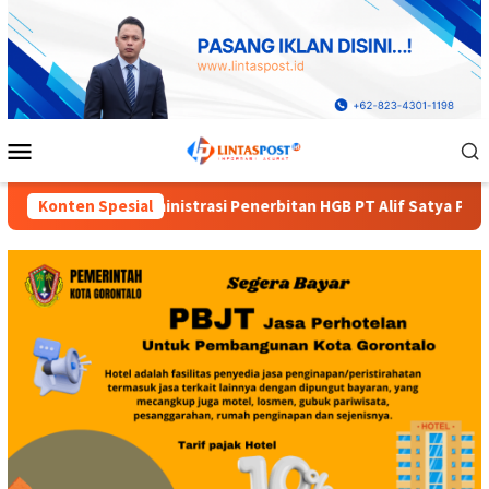
Loncat
ke
konten
Menu
Mobile
nerbitan HGB PT Alif Satya Perkasa di Kota Gorontalo
Konten Spesial