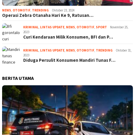
NEWS
,
OTOMOTIF
,
TRENDING
Oktober 23, 2024
Operasi Zebra Otanaha Hari Ke 9, Ratusan…
KRIMINAL
,
LINTAS UPDATE
,
NEWS
,
OTOMOTIF
,
SPORT
November 25,
2023
Curi Kendaraan Milik Konsumen, BFI dan P…
KRIMINAL
,
LINTAS UPDATE
,
NEWS
,
OTOMOTIF
,
TRENDING
Oktober 31,
2023
Diduga Persulit Konsumen Mandiri Tunas F…
BERITA UTAMA