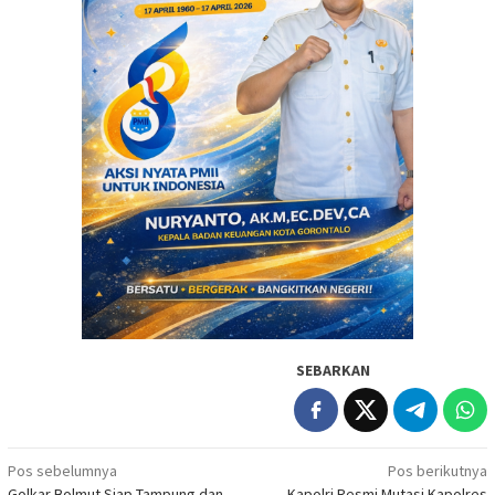
SEBARKAN
Navigasi
Pos sebelumnya
Pos berikutnya
Golkar Bolmut Siap Tampung dan
Kapolri Resmi Mutasi Kapolres