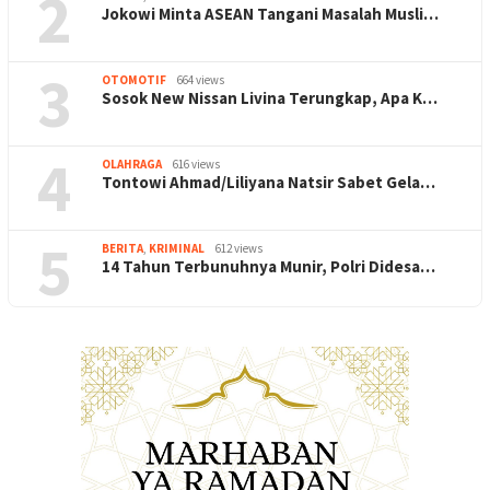
2
Jokowi Minta ASEAN Tangani Masalah Musli…
3
OTOMOTIF
664 views
Sosok New Nissan Livina Terungkap, Apa K…
4
OLAHRAGA
616 views
Tontowi Ahmad/Liliyana Natsir Sabet Gela…
5
BERITA
,
KRIMINAL
612 views
14 Tahun Terbunuhnya Munir, Polri Didesa…