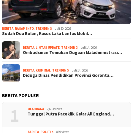
BERITA
,
RAGAM INFO
,
TRENDING
Juli 30, 2026
Sudah Dua Bulan, Kasus Laka Lantas Mobil…
BERITA
,
LINTAS UPDATE
,
TRENDING
Juli 14, 2026
Ombudsman Temukan Dugaan Maladministrasi…
BERITA
,
KRIMINAL
,
TRENDING
Juli 14, 2026
Diduga Dinas Pendidikan Provinsi Goronta…
BERITA POPULER
1
OLAHRAGA
2,633 views
Tunggal Putra Paceklik Gelar All England…
BERITA
,
POLITIK
869 views