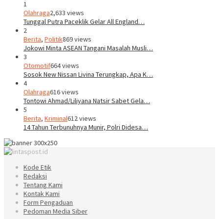
1
Olahraga
2,633 views
Tunggal Putra Paceklik Gelar All England…
2
Berita
,
Politik
869 views
Jokowi Minta ASEAN Tangani Masalah Musli…
3
Otomotif
664 views
Sosok New Nissan Livina Terungkap, Apa K…
4
Olahraga
616 views
Tontowi Ahmad/Liliyana Natsir Sabet Gela…
5
Berita
,
Kriminal
612 views
14 Tahun Terbunuhnya Munir, Polri Didesa…
Kode Etik
Redaksi
Tentang Kami
Kontak Kami
Form Pengaduan
Pedoman Media Siber