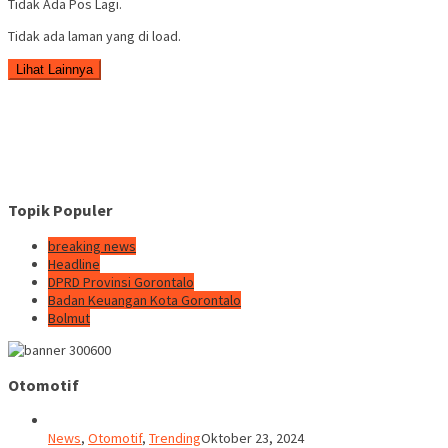
Tidak Ada Pos Lagi.
Tidak ada laman yang di load.
Lihat Lainnya
Topik Populer
breaking news
Headline
DPRD Provinsi Gorontalo
Badan Keuangan Kota Gorontalo
Bolmut
Otomotif
News
,
Otomotif
,
Trending
Oktober 23, 2024