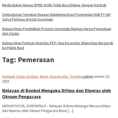
Media Bukan Humas DPRD: Kritik Tidak Bisa Ditukar dengan Kontrak
Ombudsman Temukan Dugaan Maladministrasi Penerbitan HGB PT Alif
Satya Perkasa di Kota Gorontalo
Diduga Dinas Pendidikan Provinsi Gorontalo Markup Harga Pengadaan
Alat Studio
Diduga Akan Perkuat Aktivitas PETI, Dua Excavator Dilaporkan Bergerak
ke Palele Buol
Tag:
Pemerasan
Kriminal
,
Lintas Update
,
News
,
Ragam Info
,
Trending
admin
Januari 10,
2025
Nelayan di Bonbol Mengaku Ditipu dan Diperas oleh
Oknum Pengacara
LINTASPOST.ID, GORONTALO – Nelayan di Bone Bolango Merasa Ditipu
dan Diperas oleh Oknum Pengacara Bone […]