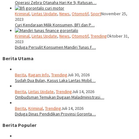
Operasi Zebra Otanaha Hari Ke 9, Ratusan…
Kriminal
,
Lintas Update
,
News
,
Otomotif
,
Sport
November 25,
2023
Curi Kendaraan Milik Konsumen, BFI dan P…
Kriminal
,
Lintas Update
,
News
,
Otomotif
,
Trending
Oktober 31,
2023
Diduga Persulit Konsumen Mandiri Tunas F…
Berita Utama
Berita
,
Ragam Info
,
Trending
Juli 30, 2026
Sudah Dua Bulan, Kasus Laka Lantas Mobil…
Berita
,
Lintas Update
,
Trending
Juli 14, 2026
Ombudsman Temukan Dugaan Maladministrasi…
Berita
,
Kriminal
,
Trending
Juli 14, 2026
Diduga Dinas Pendidikan Provinsi Goronta…
Berita Populer