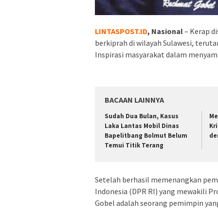
LINTASPOST.ID
, Nasional
– Kerap d
berkiprah di wilayah Sulawesi, teru
Inspirasi masyarakat dalam menyamp
BACAAN LAINNYA
Sudah Dua Bulan, Kasus
Me
Laka Lantas Mobil Dinas
Kr
Bapelitbang Bolmut Belum
de
Temui Titik Terang
Setelah berhasil memenangkan pemi
Indonesia (DPR RI) yang mewakili P
Gobel adalah seorang pemimpin yan