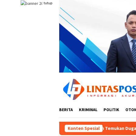
Loncat
tutup
ke
konten
BERITA
KRIMINAL
POLITIK
OTO
k
Ombudsman Temukan Dugaan Maladministrasi Penerbitan
Konten Spesial