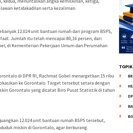
, kedua, menuntaskan angka kemiskinan, ketiga,
awan ketidakadilan serta kezaliman.
ebanyak 12.024 unit bantuan rumah dari program BSPS,
aat. Jumlah itu telah mencapai 80,16 persen, dari
bel, di Kementerian Pekerjaan Umum dan Perumahan
TOPIK
 Gorontalo di DPR RI, Rachmat Gobel menargetkan 15 ribu
BR
okasikan ke Gorontalo. Target tersebut setara dengan
HE
skin Gorontalo yang dicatat Biro Pusat Statistik di tahun
DP
BA
B
angkan 12.024 unit bantuan rumah BSPS tersebut,
uduk miskin di Gorontalo, agar berkurang.