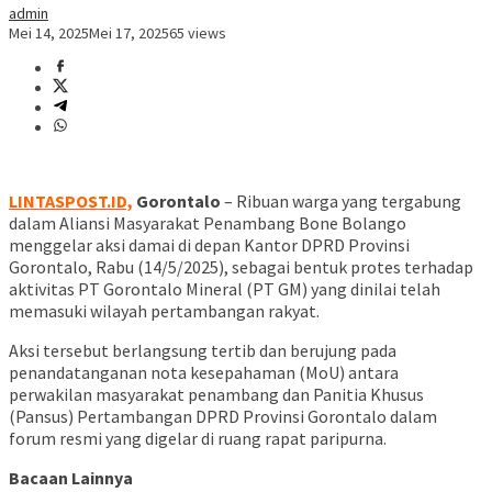
admin
Mei 14, 2025
Mei 17, 2025
65 views
LINTASPOST.ID,
Gorontalo
–
Ribuan
warga
yang
tergabung
dalam
Aliansi
Masyarakat
Penambang
Bone
Bolango
menggelar
aksi
damai
di
depan
Kantor
DPRD
Provinsi
Gorontalo,
Rabu (
14/
5/
2025),
sebagai
bentuk
protes
terhadap
aktivitas
PT
Gorontalo
Mineral (
PT
GM)
yang
dinilai
telah
memasuki
wilayah
pertambangan
rakyat.
Aksi
tersebut
berlangsung
tertib
dan
berujung
pada
penandatanganan
nota
kesepahaman (
MoU)
antara
perwakilan
masyarakat
penambang
dan
Panitia
Khusus
(
Pansus)
Pertambangan
DPRD
Provinsi
Gorontalo
dalam
forum
resmi
yang
digelar
di
ruang
rapat
paripurna.
Bacaan Lainnya