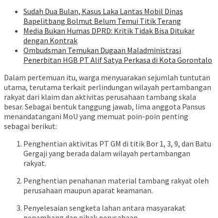
Sudah Dua Bulan, Kasus Laka Lantas Mobil Dinas
Bapelitbang Bolmut Belum Temui Titik Terang
Media Bukan Humas DPRD: Kritik Tidak Bisa Ditukar
dengan Kontrak
Ombudsman Temukan Dugaan Maladministrasi
Penerbitan HGB PT Alif Satya Perkasa di Kota Gorontalo
Dalam
pertemuan
itu,
warga
menyuarakan
sejumlah
tuntutan
utama,
terutama
terkait
perlindungan
wilayah
pertambangan
rakyat
dari
klaim
dan
aktivitas
perusahaan
tambang
skala
besar.
Sebagai
bentuk
tanggung
jawab,
lima
anggota
Pansus
menandatangani
MoU
yang
memuat
poin-
poin
penting
sebagai
berikut:
Penghentian
aktivitas
PT
GM
di
titik
Bor
1,
3,
9,
dan
Batu
Gergaji
yang
berada
dalam
wilayah
pertambangan
rakyat.
Penghentian
penahanan
material
tambang
rakyat
oleh
perusahaan
maupun
aparat
keamanan.
Penyelesaian
sengketa
lahan
antara
masyarakat
penambang
dan
pihak
perusahaan.