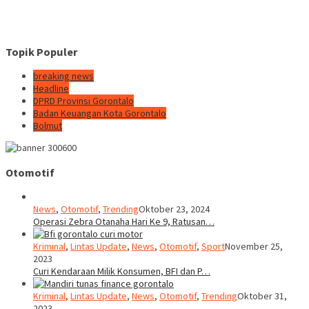
Topik Populer
breaking news
Headline
DPRD Provinsi Gorontalo
Badan Keuangan Kota Gorontalo
Bolmut
Otomotif
News
,
Otomotif
,
Trending
Oktober 23, 2024
Operasi Zebra Otanaha Hari Ke 9, Ratusan…
Kriminal
,
Lintas Update
,
News
,
Otomotif
,
Sport
November 25,
2023
Curi Kendaraan Milik Konsumen, BFI dan P…
Kriminal
,
Lintas Update
,
News
,
Otomotif
,
Trending
Oktober 31,
2023