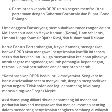
Permintaan
kepada
DPRD
untuk
segera
memfasilitasi
pertemuan
dengan
Gubernur
Gorontalo
dan
Bupati
Bone
Bolango.
Lima
anggota
Pansus
yang
membubuhkan
tanda
tangan
dalam
MoU
tersebut
adalah
Meyke
Kamaru (
Ketua),
Hamzah
Idrus,
Limonu
Hippy,
Syamsir
Djafar
Kiayi,
dan
Muhammad
Dzikyan.
Ketua
Pansus
Pertambangan,
Meyke
Kamaru,
menegaskan
bahwa
DPRD
akan
mengawal
penyelesaian
konflik
ini
secara
serius
dan
berkeadilan.
Ia
juga
menyatakan
kesiapan
pihaknya
untuk
segera
mengundang
seluruh
pemangku
kepentingan,
termasuk
pihak
perusahaan
dan
pemerintah
daerah.
“
Kami
pastikan
DPRD
hadir
untuk
masyarakat.
Sengketa
ini
harus
diselesaikan
secara
menyeluruh,
dengan
menghadirkan
peran
negara.
Tidak
boleh
ada
lagi
penambang
lokal
yang
merasa
dirugikan,”
tegas
Meyke.
Aksi
damai
yang
diikuti
ribuan
penambang
ini
mendapat
perhatian
luas
dari
masyarakat
dan
menjadi
momen
penting
dalam
mendorong
penyelesaian
sengketa
tambang
di
wilayah