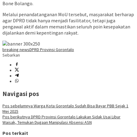
Bone
Bolango.
Melalui
penandatanganan
MoU
tersebut,
masyarakat
berharap
agar
DPRD
tidak
hanya
menjadi
fasilitator,
tetapi
juga
pengawal
aktif
dalam
memastikan
seluruh
poin
kesepakatan
dijalankan
demi
kepentingan
rakyat.
breaking news
DPRD Provinsi Gorontalo
Sebarkan
Navigasi pos
Pos sebelumnya
Warga Kota Gorontalo Sudah Bisa Bayar PBB Sejak 1
Mei 2025
Pos berikutnya
DPRD Provinsi Gorontalo Lakukan Sidak Usai Libur
Waisak, Temukan Dugaan Manipulasi Absensi ASN
Pos terkait