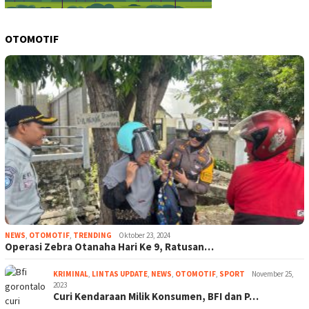
OTOMOTIF
NEWS
,
OTOMOTIF
,
TRENDING
Oktober 23, 2024
Operasi Zebra Otanaha Hari Ke 9, Ratusan…
KRIMINAL
,
LINTAS UPDATE
,
NEWS
,
OTOMOTIF
,
SPORT
November 25,
2023
Curi Kendaraan Milik Konsumen, BFI dan P…