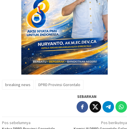
breaking news
DPRD Provinsi Gorontalo
SEBARKAN
Navigasi
Pos sebelumnya
Pos berikutnya
Ketua DPRD Provinsi Gorontalo
Komisi III DPRD Gorontalo Gelar