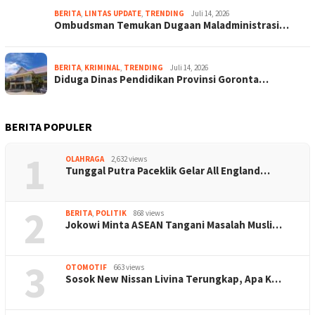
BERITA
,
LINTAS UPDATE
,
TRENDING
Juli 14, 2026
Ombudsman Temukan Dugaan Maladministrasi…
BERITA
,
KRIMINAL
,
TRENDING
Juli 14, 2026
Diduga Dinas Pendidikan Provinsi Goronta…
BERITA POPULER
1
OLAHRAGA
2,632 views
Tunggal Putra Paceklik Gelar All England…
2
BERITA
,
POLITIK
868 views
Jokowi Minta ASEAN Tangani Masalah Musli…
3
OTOMOTIF
663 views
Sosok New Nissan Livina Terungkap, Apa K…