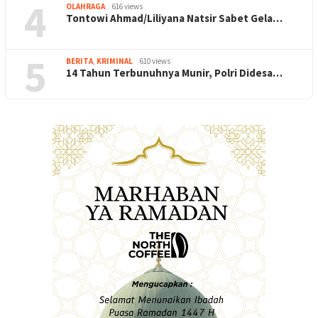
4
OLAHRAGA
616 views
Tontowi Ahmad/Liliyana Natsir Sabet Gela…
5
BERITA
,
KRIMINAL
610 views
14 Tahun Terbunuhnya Munir, Polri Didesa…