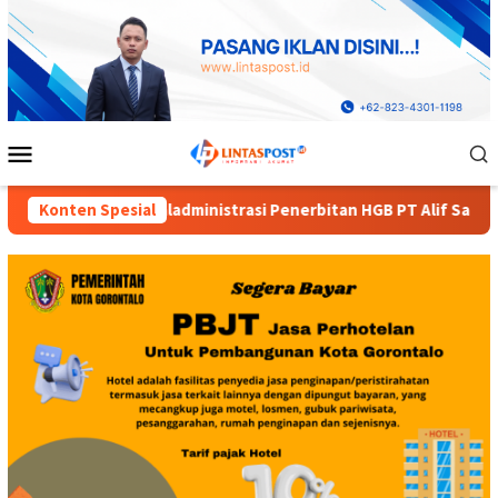
Loncat
ke
konten
Menu
Mobile
nerbitan HGB PT Alif Satya Perkasa di Kota Gorontalo
Konten Spesial