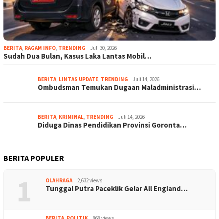
BERITA
,
RAGAM INFO
,
TRENDING
Juli 30, 2026
Sudah Dua Bulan, Kasus Laka Lantas Mobil…
BERITA
,
LINTAS UPDATE
,
TRENDING
Juli 14, 2026
Ombudsman Temukan Dugaan Maladministrasi…
BERITA
,
KRIMINAL
,
TRENDING
Juli 14, 2026
Diduga Dinas Pendidikan Provinsi Goronta…
BERITA POPULER
1
OLAHRAGA
2,632 views
Tunggal Putra Paceklik Gelar All England…
BERITA
,
POLITIK
868 views