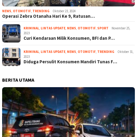
NEWS
,
OTOMOTIF
,
TRENDING
Oktober 23, 2024
Operasi Zebra Otanaha Hari Ke 9, Ratusan…
KRIMINAL
,
LINTAS UPDATE
,
NEWS
,
OTOMOTIF
,
SPORT
November 25,
2023
Curi Kendaraan Milik Konsumen, BFI dan P…
KRIMINAL
,
LINTAS UPDATE
,
NEWS
,
OTOMOTIF
,
TRENDING
Oktober 31,
2023
Diduga Persulit Konsumen Mandiri Tunas F…
BERITA UTAMA