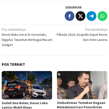
SEBARKAN
Navigasi
Pos sebelumnya
Pos berikutnya
Resmi Buka Gerai Di Gorontalo,
Pilkada 2024, Sirajudin Dapat Restu
pos
Digiplus Tawarkan Berbagai Macam
Dari Amin Lasena
Gadget
POS TERKAIT
Ombudsman Temukan Dugaan
Sudah Dua Bulan, Kasus Laka
Maladministrasi Penerbitan
Lantas Mobil Dinas