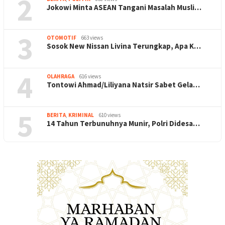
2
Jokowi Minta ASEAN Tangani Masalah Musli…
3
OTOMOTIF
663 views
Sosok New Nissan Livina Terungkap, Apa K…
4
OLAHRAGA
616 views
Tontowi Ahmad/Liliyana Natsir Sabet Gela…
5
BERITA
,
KRIMINAL
610 views
14 Tahun Terbunuhnya Munir, Polri Didesa…