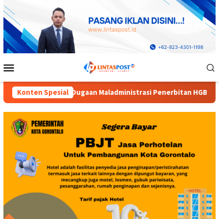
Loncat
ke
konten
Menu
Mobile
nistrasi Penerbitan HGB PT Alif Satya Perkasa di Kota Goront
Konten Spesial