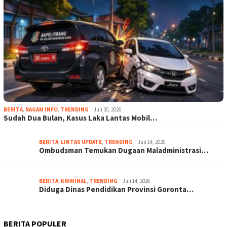
BERITA
,
RAGAM INFO
,
TRENDING
Juli 30, 2026
Sudah Dua Bulan, Kasus Laka Lantas Mobil…
BERITA
,
LINTAS UPDATE
,
TRENDING
Juli 14, 2026
Ombudsman Temukan Dugaan Maladministrasi…
BERITA
,
KRIMINAL
,
TRENDING
Juli 14, 2026
Diduga Dinas Pendidikan Provinsi Goronta…
BERITA POPULER