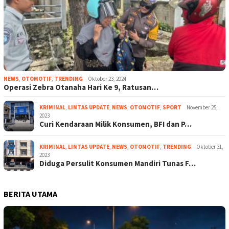
NEWS
,
OTOMOTIF
,
TRENDING
Oktober 23, 2024
Operasi Zebra Otanaha Hari Ke 9, Ratusan…
KRIMINAL
,
LINTAS UPDATE
,
NEWS
,
OTOMOTIF
,
SPORT
November 25,
2023
Curi Kendaraan Milik Konsumen, BFI dan P…
KRIMINAL
,
LINTAS UPDATE
,
NEWS
,
OTOMOTIF
,
TRENDING
Oktober 31,
2023
Diduga Persulit Konsumen Mandiri Tunas F…
BERITA UTAMA