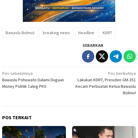
Bawaslu Bolmut
breaking news
Headline
KDRT
SEBARKAN
Navigasi
Pos sebelumnya
Pos berikutnya
Bawaslu Pohuwato Dalami Dugaan
Lakukan KDRT, Presiden GM-351
pos
Money Politik Caleg PKS
Kecam Perbuatan Ketua Bawaslu
Bolmut
POS TERKAIT