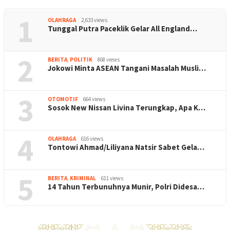
1
OLAHRAGA
2,633 views
Tunggal Putra Paceklik Gelar All England…
2
BERITA
,
POLITIK
868 views
Jokowi Minta ASEAN Tangani Masalah Musli…
3
OTOMOTIF
664 views
Sosok New Nissan Livina Terungkap, Apa K…
4
OLAHRAGA
616 views
Tontowi Ahmad/Liliyana Natsir Sabet Gela…
5
BERITA
,
KRIMINAL
611 views
14 Tahun Terbunuhnya Munir, Polri Didesa…