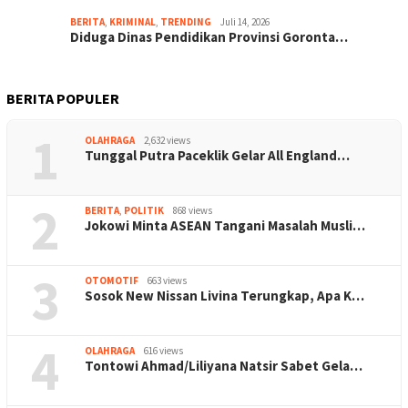
BERITA
,
KRIMINAL
,
TRENDING
Juli 14, 2026
Diduga Dinas Pendidikan Provinsi Goronta…
BERITA POPULER
1
OLAHRAGA
2,632 views
Tunggal Putra Paceklik Gelar All England…
2
BERITA
,
POLITIK
868 views
Jokowi Minta ASEAN Tangani Masalah Musli…
3
OTOMOTIF
663 views
Sosok New Nissan Livina Terungkap, Apa K…
4
OLAHRAGA
616 views
Tontowi Ahmad/Liliyana Natsir Sabet Gela…