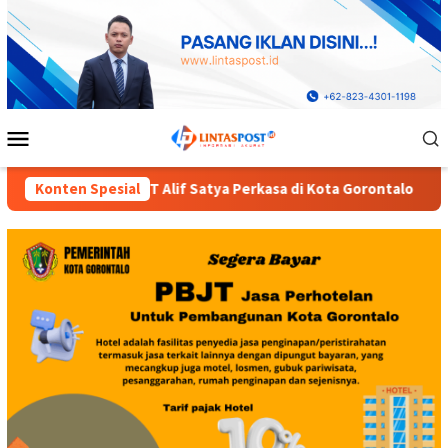
Loncat
ke
konten
Menu
Mobile
kasa di Kota Gorontalo
Konten Spesial
Diduga Dinas Pendidikan Provins