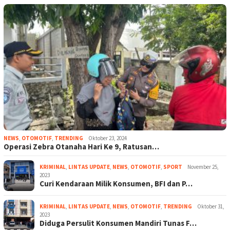
NEWS
,
OTOMOTIF
,
TRENDING
Oktober 23, 2024
Operasi Zebra Otanaha Hari Ke 9, Ratusan…
KRIMINAL
,
LINTAS UPDATE
,
NEWS
,
OTOMOTIF
,
SPORT
November 25,
2023
Curi Kendaraan Milik Konsumen, BFI dan P…
KRIMINAL
,
LINTAS UPDATE
,
NEWS
,
OTOMOTIF
,
TRENDING
Oktober 31,
2023
Diduga Persulit Konsumen Mandiri Tunas F…