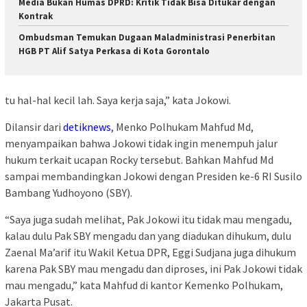
Media Bukan Humas DPRD: Kritik Tidak Bisa Ditukar dengan
Kontrak
Ombudsman Temukan Dugaan Maladministrasi Penerbitan
HGB PT Alif Satya Perkasa di Kota Gorontalo
tu hal-hal kecil lah. Saya kerja saja,” kata Jokowi.
Dilansir dari
detiknews
, Menko Polhukam Mahfud Md,
menyampaikan bahwa Jokowi tidak ingin menempuh jalur
hukum terkait ucapan Rocky tersebut. Bahkan Mahfud Md
sampai membandingkan Jokowi dengan Presiden ke-6 RI Susilo
Bambang Yudhoyono (SBY).
“Saya juga sudah melihat, Pak Jokowi itu tidak mau mengadu,
kalau dulu Pak SBY mengadu dan yang diadukan dihukum, dulu
Zaenal Ma’arif itu Wakil Ketua DPR, Eggi Sudjana juga dihukum
karena Pak SBY mau mengadu dan diproses, ini Pak Jokowi tidak
mau mengadu,” kata Mahfud di kantor Kemenko Polhukam,
Jakarta Pusat.