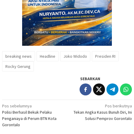
breaking news
Headline
Joko Widodo
Presiden RI
Rocky Gerung
SEBARKAN
Navigasi
Pos sebelumnya
Pos berikutnya
Polisi Berhasil Bekuk Pelaku
Tekan Angka Kasus Bunuh Diri, Ini
pos
Penganiaya di Perum BTN Kota
Solusi Pemprov Gorontalo
Gorontalo