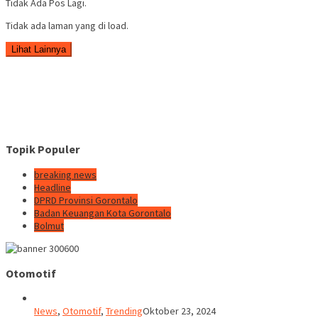
Tidak Ada Pos Lagi.
Tidak ada laman yang di load.
Lihat Lainnya
Topik Populer
breaking news
Headline
DPRD Provinsi Gorontalo
Badan Keuangan Kota Gorontalo
Bolmut
Otomotif
News
,
Otomotif
,
Trending
Oktober 23, 2024