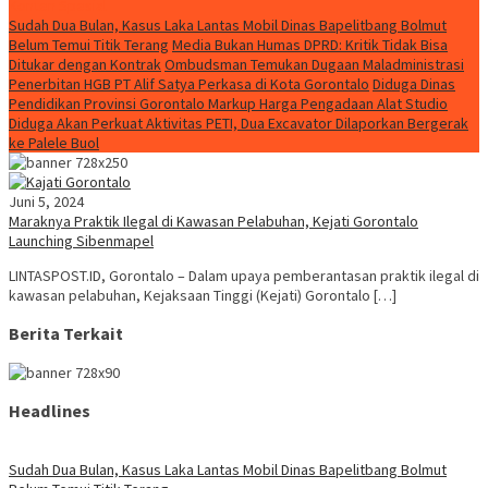
Konten Spesial
Sudah Dua Bulan, Kasus Laka Lantas Mobil Dinas Bapelitbang Bolmut
Belum Temui Titik Terang
Media Bukan Humas DPRD: Kritik Tidak Bisa
Ditukar dengan Kontrak
Ombudsman Temukan Dugaan Maladministrasi
Penerbitan HGB PT Alif Satya Perkasa di Kota Gorontalo
Diduga Dinas
Pendidikan Provinsi Gorontalo Markup Harga Pengadaan Alat Studio
Diduga Akan Perkuat Aktivitas PETI, Dua Excavator Dilaporkan Bergerak
ke Palele Buol
Juni 5, 2024
Maraknya Praktik Ilegal di Kawasan Pelabuhan, Kejati Gorontalo
Launching Sibenmapel
LINTASPOST.ID, Gorontalo – Dalam upaya pemberantasan praktik ilegal di
kawasan pelabuhan, Kejaksaan Tinggi (Kejati) Gorontalo […]
Berita Terkait
Headlines
Sudah Dua Bulan, Kasus Laka Lantas Mobil Dinas Bapelitbang Bolmut