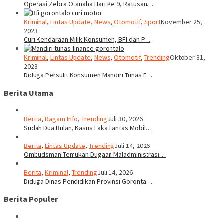
Operasi Zebra Otanaha Hari Ke 9, Ratusan…
Kriminal
,
Lintas Update
,
News
,
Otomotif
,
Sport
November 25,
2023
Curi Kendaraan Milik Konsumen, BFI dan P…
Kriminal
,
Lintas Update
,
News
,
Otomotif
,
Trending
Oktober 31,
2023
Diduga Persulit Konsumen Mandiri Tunas F…
Berita Utama
Berita
,
Ragam Info
,
Trending
Juli 30, 2026
Sudah Dua Bulan, Kasus Laka Lantas Mobil…
Berita
,
Lintas Update
,
Trending
Juli 14, 2026
Ombudsman Temukan Dugaan Maladministrasi…
Berita
,
Kriminal
,
Trending
Juli 14, 2026
Diduga Dinas Pendidikan Provinsi Goronta…
Berita Populer