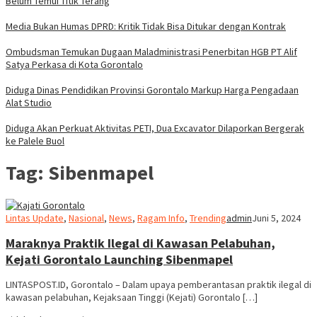
Belum Temui Titik Terang
Media Bukan Humas DPRD: Kritik Tidak Bisa Ditukar dengan Kontrak
Ombudsman Temukan Dugaan Maladministrasi Penerbitan HGB PT Alif
Satya Perkasa di Kota Gorontalo
Diduga Dinas Pendidikan Provinsi Gorontalo Markup Harga Pengadaan
Alat Studio
Diduga Akan Perkuat Aktivitas PETI, Dua Excavator Dilaporkan Bergerak
ke Palele Buol
Tag:
Sibenmapel
Lintas Update
,
Nasional
,
News
,
Ragam Info
,
Trending
admin
Juni 5, 2024
Maraknya Praktik Ilegal di Kawasan Pelabuhan,
Kejati Gorontalo Launching Sibenmapel
LINTASPOST.ID, Gorontalo – Dalam upaya pemberantasan praktik ilegal di
kawasan pelabuhan, Kejaksaan Tinggi (Kejati) Gorontalo […]