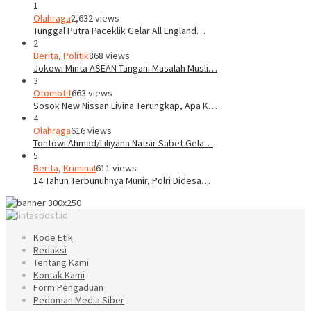
1
Olahraga
2,632 views
Tunggal Putra Paceklik Gelar All England…
2
Berita
,
Politik
868 views
Jokowi Minta ASEAN Tangani Masalah Musli…
3
Otomotif
663 views
Sosok New Nissan Livina Terungkap, Apa K…
4
Olahraga
616 views
Tontowi Ahmad/Liliyana Natsir Sabet Gela…
5
Berita
,
Kriminal
611 views
14 Tahun Terbunuhnya Munir, Polri Didesa…
Kode Etik
Redaksi
Tentang Kami
Kontak Kami
Form Pengaduan
Pedoman Media Siber