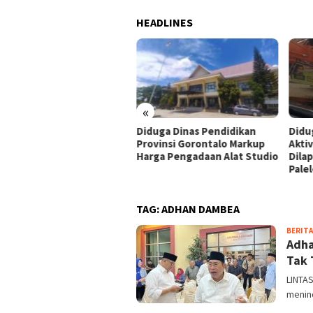
HEADLINES
«
budsman Temukan
Diduga Dinas Pendidikan
Didu
aan Maladministrasi
Provinsi Gorontalo Markup
Akti
erbitan HGB PT Alif Satya
Harga Pengadaan Alat Studio
Dila
kasa di Kota Gorontalo
Palel
TAG:
ADHAN DAMBEA
BERITA
Adha
Tak 
LINTA
menind