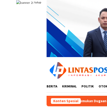
Loncat
tutup
ke
konten
BERITA
KRIMINAL
POLITIK
OTO
Ombudsman Temukan Dugaan Maladministrasi Penerbitan HGB PT 
Konten Spesial