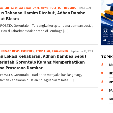
NAL
,
LINTAS UPDATE
,
NASIONAL
,
NEWS
,
POLITIC
,
TRENDING
admin
Mei 3, 2024
us Tahanan Hamim Dicabut, Adhan Dambe
at Bicara
POST.ID, Gorontalo – Tersangka koruptor dana bantuan sosial,
 Pou dikabarkan tidak berada di Lembaga […]
 UPDATE
,
NEWS
,
PARLEMEN
,
PERISTIWA
,
RAGAM INFO
admin
September 18, 2023
au Lokasi Kebakaran, Adhan Dambea Sebut
TOPIK
rintah Gorontalo Kurang Memperhatikan
BR
na Prasarana Damkar
HE
POST.ID, Gorontalo – Hadir dan menyaksikan langsung,
aman kebakaran di Jalan Kh. Agus Salim Kota […]
DP
BA
B