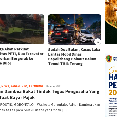
»
ga Akan Perkuat
Media
Sudah Dua Bulan, Kasus Laka
vitas PETI, Dua Excavator
Kritik
Lantas Mobil Dinas
porkan Bergerak ke
denga
Bapelitbang Bolmut Belum
e Buol
Temui Titik Terang
,
NEWS
,
RAGAM INFO
,
TRENDING
admin
Maret 4, 2025
n Dambea Bakal Tindak Tegas Pengusaha Yang
Taat Bayar Pajak
SPOST.ID, GORONTALO – Walikota Gorontalo, Adhan Dambea akan
ak tegas para pelaku usaha yang tidak […]