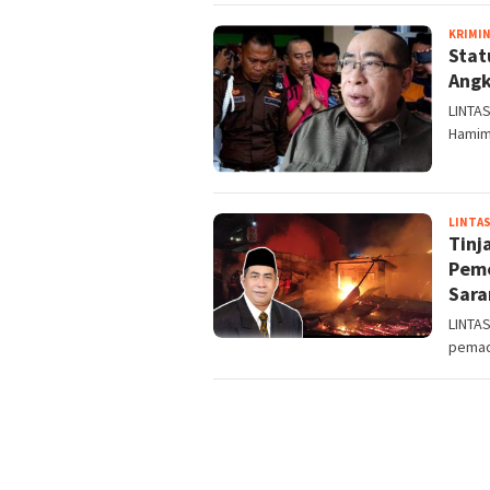
KRIMI
Stat
Angk
LINTAS
Hamim
LINTAS
Tinj
Peme
Sara
LINTAS
pemad