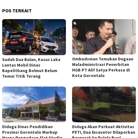
POS TERKAIT
Ombudsman Temukan Dugaan
Sudah Dua Bulan, Kasus Laka
Maladministrasi Penerbitan
Lantas Mobil Dinas
HGB PT Alif Satya Perkasa di
Bapelitbang Bolmut Belum
Kota Gorontalo
Temui Titik Terang
Diduga Dinas Pendidikan
Diduga Akan Perkuat Aktivitas
Provinsi Gorontalo Markup
PETI, Dua Excavator Dilaporkan
Harga Pengadaan Alat Studio
Bergerak ke Palele Buol