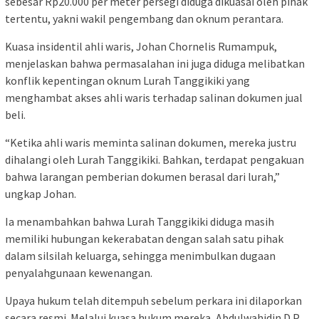
sebesar Rp20.000 per meter persegi diduga dikuasai oleh pihak
tertentu, yakni wakil pengembang dan oknum perantara.
Kuasa insidentil ahli waris, Johan Chornelis Rumampuk,
menjelaskan bahwa permasalahan ini juga diduga melibatkan
konflik kepentingan oknum Lurah Tanggikiki yang
menghambat akses ahli waris terhadap salinan dokumen jual
beli.
“Ketika ahli waris meminta salinan dokumen, mereka justru
dihalangi oleh Lurah Tanggikiki. Bahkan, terdapat pengakuan
bahwa larangan pemberian dokumen berasal dari lurah,”
ungkap Johan.
Ia menambahkan bahwa Lurah Tanggikiki diduga masih
memiliki hubungan kekerabatan dengan salah satu pihak
dalam silsilah keluarga, sehingga menimbulkan dugaan
penyalahgunaan kewenangan.
Upaya hukum telah ditempuh sebelum perkara ini dilaporkan
secara resmi. Melalui kuasa hukum mereka, Abdulwahidin D.P.