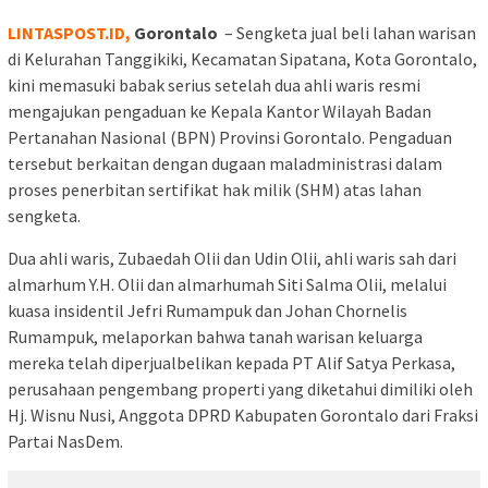
LINTASPOST.ID,
Gorontalo
– Sengketa jual beli lahan warisan
di Kelurahan Tanggikiki, Kecamatan Sipatana, Kota Gorontalo,
kini memasuki babak serius setelah dua ahli waris resmi
mengajukan pengaduan ke Kepala Kantor Wilayah Badan
Pertanahan Nasional (BPN) Provinsi Gorontalo. Pengaduan
tersebut berkaitan dengan dugaan maladministrasi dalam
proses penerbitan sertifikat hak milik (SHM) atas lahan
sengketa.
Dua ahli waris, Zubaedah Olii dan Udin Olii, ahli waris sah dari
almarhum Y.H. Olii dan almarhumah Siti Salma Olii, melalui
kuasa insidentil Jefri Rumampuk dan Johan Chornelis
Rumampuk, melaporkan bahwa tanah warisan keluarga
mereka telah diperjualbelikan kepada PT Alif Satya Perkasa,
perusahaan pengembang properti yang diketahui dimiliki oleh
Hj. Wisnu Nusi, Anggota DPRD Kabupaten Gorontalo dari Fraksi
Partai NasDem.