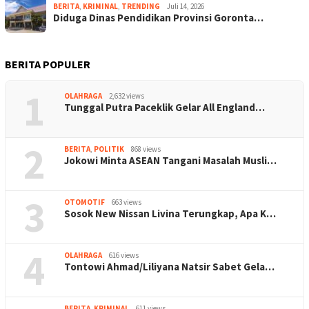
BERITA
,
KRIMINAL
,
TRENDING
Juli 14, 2026
Diduga Dinas Pendidikan Provinsi Goronta…
BERITA POPULER
1
OLAHRAGA
2,632 views
Tunggal Putra Paceklik Gelar All England…
2
BERITA
,
POLITIK
868 views
Jokowi Minta ASEAN Tangani Masalah Musli…
3
OTOMOTIF
663 views
Sosok New Nissan Livina Terungkap, Apa K…
4
OLAHRAGA
616 views
Tontowi Ahmad/Liliyana Natsir Sabet Gela…
BERITA
,
KRIMINAL
611 views