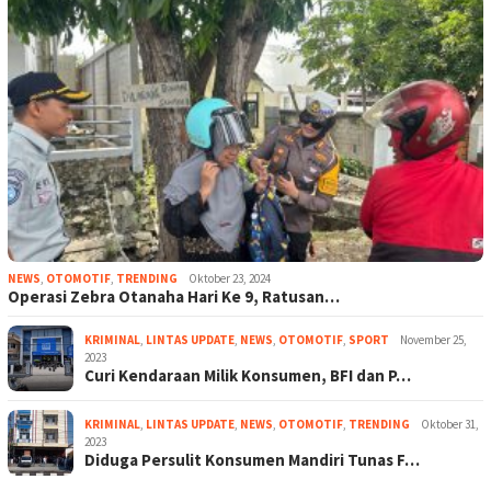
NEWS
,
OTOMOTIF
,
TRENDING
Oktober 23, 2024
Operasi Zebra Otanaha Hari Ke 9, Ratusan…
KRIMINAL
,
LINTAS UPDATE
,
NEWS
,
OTOMOTIF
,
SPORT
November 25,
2023
Curi Kendaraan Milik Konsumen, BFI dan P…
KRIMINAL
,
LINTAS UPDATE
,
NEWS
,
OTOMOTIF
,
TRENDING
Oktober 31,
2023
Diduga Persulit Konsumen Mandiri Tunas F…