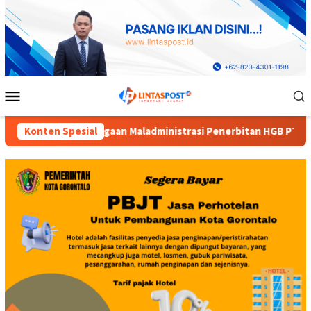
Loncat
ke
konten
Menu
Mobile
rasi Penerbitan HGB PT Alif Satya Perkasa di Kota Gorontalo
Konten Spesial