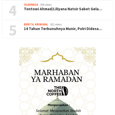
4
OLAHRAGA
616 views
Tontowi Ahmad/Liliyana Natsir Sabet Gela…
5
BERITA
,
KRIMINAL
611 views
14 Tahun Terbunuhnya Munir, Polri Didesa…