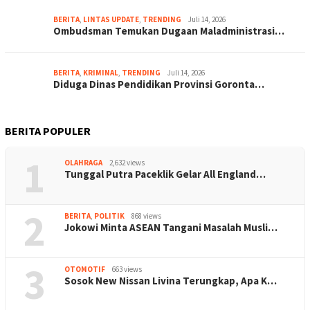
BERITA
,
LINTAS UPDATE
,
TRENDING
Juli 14, 2026
Ombudsman Temukan Dugaan Maladministrasi…
BERITA
,
KRIMINAL
,
TRENDING
Juli 14, 2026
Diduga Dinas Pendidikan Provinsi Goronta…
BERITA POPULER
1
OLAHRAGA
2,632 views
Tunggal Putra Paceklik Gelar All England…
2
BERITA
,
POLITIK
868 views
Jokowi Minta ASEAN Tangani Masalah Musli…
3
OTOMOTIF
663 views
Sosok New Nissan Livina Terungkap, Apa K…