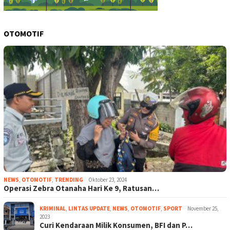
OTOMOTIF
NEWS
,
OTOMOTIF
,
TRENDING
Oktober 23, 2024
Operasi Zebra Otanaha Hari Ke 9, Ratusan…
KRIMINAL
,
LINTAS UPDATE
,
NEWS
,
OTOMOTIF
,
SPORT
November 25,
2023
Curi Kendaraan Milik Konsumen, BFI dan P…