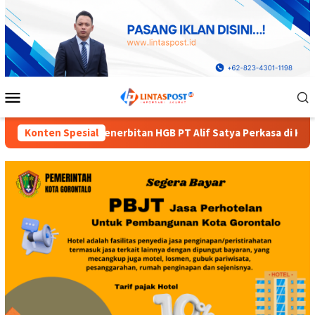
Loncat
ke
konten
Menu
Mobile
PT Alif Satya Perkasa di Kota Gorontalo
Konten Spesial
Diduga Dinas 