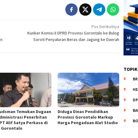
Pos berikutnya
Kunker Komisi II DPRD Provinsi Gorontalo ke Bulog
an
Soroti Penyaluran Beras dan Jagung ke Daerah
TOPIK
BR
HE
DP
BA
udsman Temukan Dugaan
Diduga Dinas Pendidikan
dministrasi Penerbitan
Provinsi Gorontalo Markup
B
PT Alif Satya Perkasa di
Harga Pengadaan Alat Studio
 Gorontalo