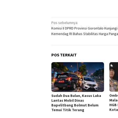
Navigasi
Pos sebelumnya
Komisi II DPRD Provinsi Gorontalo Kunjungi
pos
Kemendag RI Bahas Stabilitas Harga Pang
POS TERKAIT
Omb
Sudah Dua Bulan, Kasus Laka
Mala
Lantas Mobil Dinas
HGB 
Bapelitbang Bolmut Belum
Kota
Temui Titik Terang