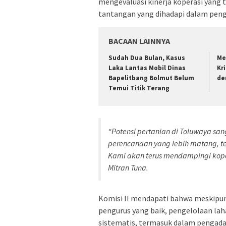
mengevaluasi kinerja koperasi yang 
tantangan yang dihadapi dalam peng
BACAAN LAINNYA
Sudah Dua Bulan, Kasus
Me
Laka Lantas Mobil Dinas
Kr
Bapelitbang Bolmut Belum
de
Temui Titik Terang
“Potensi pertanian di Toluwaya s
perencanaan yang lebih matang, te
Kami akan terus mendampingi koper
Mitran Tuna.
Komisi II mendapati bahwa meskipun
pengurus yang baik, pengelolaan lah
sistematis, termasuk dalam pengada