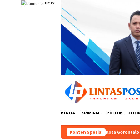
Loncat
tutup
ke
konten
BERITA
KRIMINAL
POLITIK
OTO
Satya Perkasa di Kota Gorontalo
Konten Spesial
Diduga Dinas Pendidik