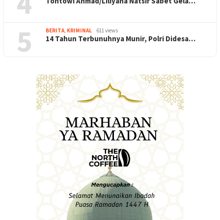
4
Tontowi Ahmad/Liliyana Natsir Sabet Gela…
5
BERITA
,
KRIMINAL
611 views
14 Tahun Terbunuhnya Munir, Polri Didesa…