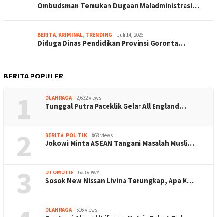
Ombudsman Temukan Dugaan Maladministrasi…
BERITA
,
KRIMINAL
,
TRENDING
Juli 14, 2026
Diduga Dinas Pendidikan Provinsi Goronta…
BERITA POPULER
1
OLAHRAGA
2,632 views
Tunggal Putra Paceklik Gelar All England…
2
BERITA
,
POLITIK
868 views
Jokowi Minta ASEAN Tangani Masalah Musli…
3
OTOMOTIF
663 views
Sosok New Nissan Livina Terungkap, Apa K…
OLAHRAGA
616 views