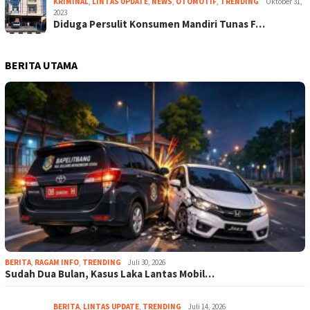
KRIMINAL
,
LINTAS UPDATE
,
NEWS
,
OTOMOTIF
,
TRENDING
Oktober 31,
2023
Diduga Persulit Konsumen Mandiri Tunas F…
BERITA UTAMA
BERITA
,
RAGAM INFO
,
TRENDING
Juli 30, 2026
Sudah Dua Bulan, Kasus Laka Lantas Mobil…
BERITA
,
LINTAS UPDATE
,
TRENDING
Juli 14, 2026