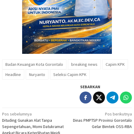
Badan Keuangan Kota Gorontalo
breaking news
Capim KPK
Headline
Nuryanto
Seleksi Capim KPK
SEBARKAN
Navigasi
Pos sebelumnya
Pos berikutnya
Dituding Gunakan Alat Tanpa
Dinas PMPTSP Provinsi Gorontalo
pos
Sepengetahuan, Momi Datukramat
Gelar Bimtek OSS-RBA
Angkat Bicara Keterlibatan Meidi