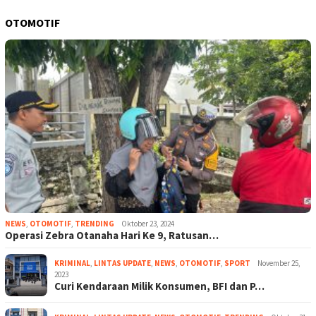
OTOMOTIF
NEWS
,
OTOMOTIF
,
TRENDING
Oktober 23, 2024
Operasi Zebra Otanaha Hari Ke 9, Ratusan…
KRIMINAL
,
LINTAS UPDATE
,
NEWS
,
OTOMOTIF
,
SPORT
November 25,
2023
Curi Kendaraan Milik Konsumen, BFI dan P…