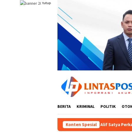
Loncat
tutup
ke
konten
BERITA
KRIMINAL
POLITIK
OTO
rbitan HGB PT Alif Satya Perkasa di Kota Gorontalo
Konten Spesial
Di