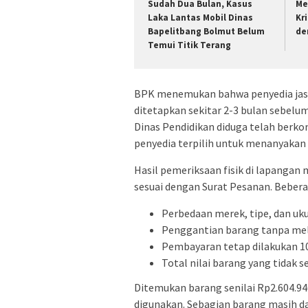
Sudah Dua Bulan, Kasus
Me
Laka Lantas Mobil Dinas
Kr
Bapelitbang Bolmut Belum
de
Temui Titik Terang
BPK menemukan bahwa penyedia jasa
ditetapkan sekitar 2-3 bulan sebelu
Dinas Pendidikan diduga telah berk
penyedia terpilih untuk menanyakan
Hasil pemeriksaan fisik di lapangan
sesuai dengan Surat Pesanan. Beber
Perbedaan merek, tipe, dan uk
Penggantian barang tanpa mel
Pembayaran tetap dilakukan 10
Total nilai barang yang tidak s
Ditemukan barang senilai Rp2.604.94
digunakan. Sebagian barang masih da