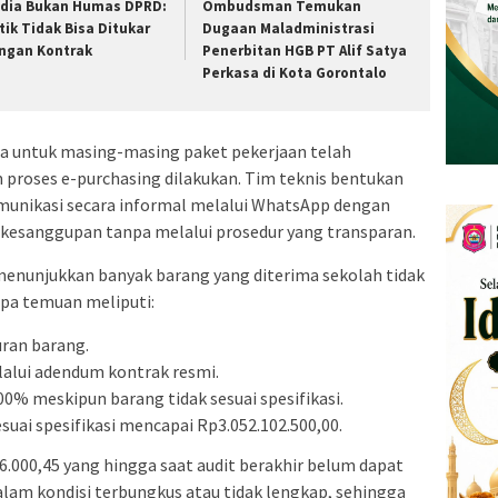
dia Bukan Humas DPRD:
Ombudsman Temukan
itik Tidak Bisa Ditukar
Dugaan Maladministrasi
ngan Kontrak
Penerbitan HGB PT Alif Satya
Perkasa di Kota Gorontalo
 untuk masing-masing paket pekerjaan telah
m proses e-purchasing dilakukan. Tim teknis bentukan
omunikasi secara informal melalui WhatsApp dengan
 kesanggupan tanpa melalui prosedur yang transparan.
 menunjukkan banyak barang yang diterima sekolah tidak
apa temuan meliputi:
uran barang.
alui adendum kontrak resmi.
0% meskipun barang tidak sesuai spesifikasi.
esuai spesifikasi mencapai Rp3.052.102.500,00.
6.000,45 yang hingga saat audit berakhir belum dapat
lam kondisi terbungkus atau tidak lengkap, sehingga