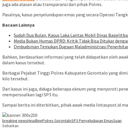
juga ada alasan atau transparansi dari pihak Polres.
Pasalnya, kasus penyelundupan emas yang secara Operasi Tangk
Bacaan Lainnya
Sudah Dua Bulan, Kasus Laka Lantas Mobil Dinas Bapelit
Media Bukan Humas DPRD: Kritik Tidak Bisa Ditukar deng
Ombudsman Temukan Dugaan Maladministrasi Penerbitan H
Bahkan, berdasarkan informasi yang telah didapatkan oleh awa
dalam kasus tersebut.
Berbagai Pejabat Tinggi Polres Kabupaten Gorontalo yang dim
kilo tersebut.
Dari kasus ini juga, diduga beberapa oknum yang menyoroti pen
mempersoalkan lagi SP3 itu.
Sampai berita ini diterbitkan, pihak awak media lintaspost.id 
breaking news
Headline
Polres Gorontalo
SP3 Penyeludupan Emas
Suap
Sebarkan