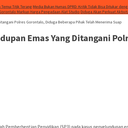
 Temui Titik Terang
Media Bukan Humas DPRD: Kritik Tidak Bisa Ditukar den
 Gorontalo Markup Harga Pengadaan Alat Studio
Diduga Akan Perkuat Aktivit
tangani Polres Gorontalo, Diduga Beberapa Pihak Telah Menerima Suap
dupan Emas Yang Ditangani Polr
ah Pemberhentian Penyidikan (SP3) pada kasus penyelundupan e