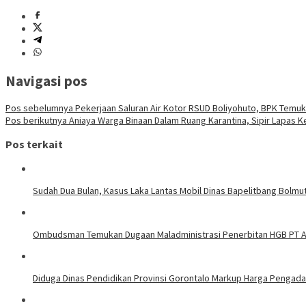
Navigasi pos
Pos sebelumnya
Pekerjaan Saluran Air Kotor RSUD Boliyohuto, BPK Temu
Pos berikutnya
Aniaya Warga Binaan Dalam Ruang Karantina, Sipir Lapas Ke
Pos terkait
Sudah Dua Bulan, Kasus Laka Lantas Mobil Dinas Bapelitbang Bolmut
Ombudsman Temukan Dugaan Maladministrasi Penerbitan HGB PT Ali
Diduga Dinas Pendidikan Provinsi Gorontalo Markup Harga Pengada