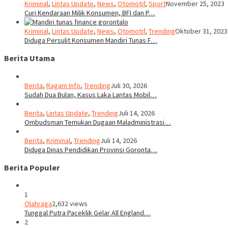
Kriminal
,
Lintas Update
,
News
,
Otomotif
,
Sport
November 25, 2023
Curi Kendaraan Milik Konsumen, BFI dan P…
Kriminal
,
Lintas Update
,
News
,
Otomotif
,
Trending
Oktober 31, 2023
Diduga Persulit Konsumen Mandiri Tunas F…
Berita Utama
Berita
,
Ragam Info
,
Trending
Juli 30, 2026
Sudah Dua Bulan, Kasus Laka Lantas Mobil…
Berita
,
Lintas Update
,
Trending
Juli 14, 2026
Ombudsman Temukan Dugaan Maladministrasi…
Berita
,
Kriminal
,
Trending
Juli 14, 2026
Diduga Dinas Pendidikan Provinsi Goronta…
Berita Populer
1
Olahraga
2,632 views
Tunggal Putra Paceklik Gelar All England…
2