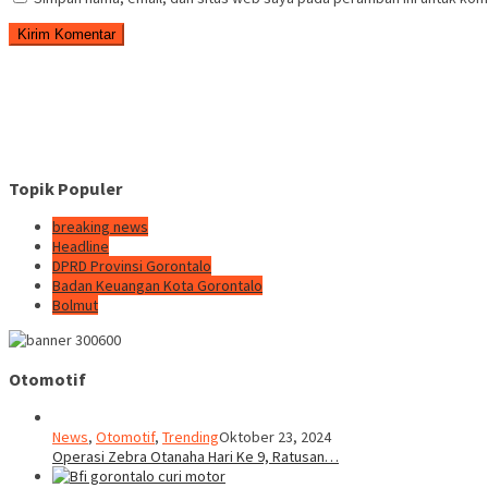
Topik Populer
breaking news
Headline
DPRD Provinsi Gorontalo
Badan Keuangan Kota Gorontalo
Bolmut
Otomotif
News
,
Otomotif
,
Trending
Oktober 23, 2024
Operasi Zebra Otanaha Hari Ke 9, Ratusan…