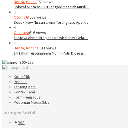
Berita
,
Politik
868 views
Jokowi Minta ASEAN Tangani Masalah Musli…
3
Otomotif
663 views
Sosok New Nissan Livina Terungkap, Apa K…
4
Olahraga
616 views
Tontowi Ahmad/Liliyana Natsir Sabet Gela…
5
Berita
,
Kriminal
611 views
14 Tahun Terbunuhnya Munir, Polri Didesa…
Kode Etik
Redaksi
Tentang Kami
Kontak Kami
Form Pengaduan
Pedoman Media Siber
Jaringan Social
RSS