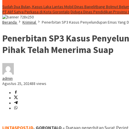
Konten Spesial
Sudah Dua Bulan, Kasus Laka Lantas Mobil Dinas Bapelitbang Bolmut Belum
PT Alif Satya Perkasa di Kota Gorontalo
Diduga Dinas Pendidikan Provinsi
Beranda
Kriminal
Penerbitan SP3 Kasus Penyelundupan Emas Yang Di
Penerbitan SP3 Kasus Penyelun
Pihak Telah Menerima Suap
admin
Agustus 25, 2024
88 views
LINTASPOST.ID
, GORONTALO –
Dugaan penerbitan Surat Perint