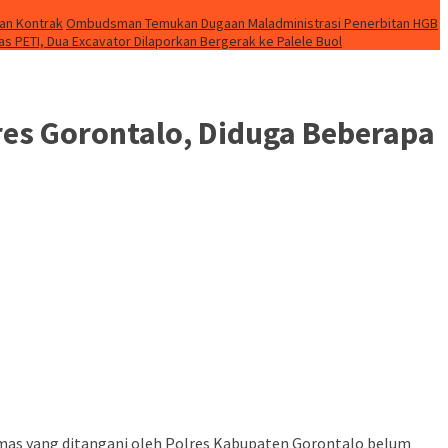
gan Kontrak
Ombudsman Temukan Dugaan Maladministrasi Penerbitan HGB
as PETI, Dua Excavator Dilaporkan Bergerak ke Palele Buol
es Gorontalo, Diduga Beberapa
mas yang ditangani oleh Polres Kabupaten Gorontalo belum