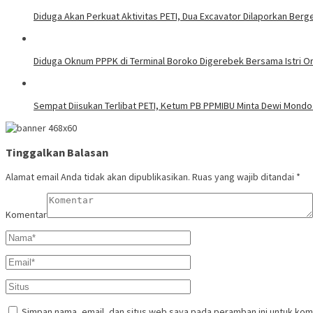
Diduga Akan Perkuat Aktivitas PETI, Dua Excavator Dilaporkan Berge
Diduga Oknum PPPK di Terminal Boroko Digerebek Bersama Istri O
Sempat Diisukan Terlibat PETI, Ketum PB PPMIBU Minta Dewi Mondo
Tinggalkan Balasan
Alamat email Anda tidak akan dipublikasikan.
Ruas yang wajib ditandai
*
Komentar
Simpan nama, email, dan situs web saya pada peramban ini untuk kom