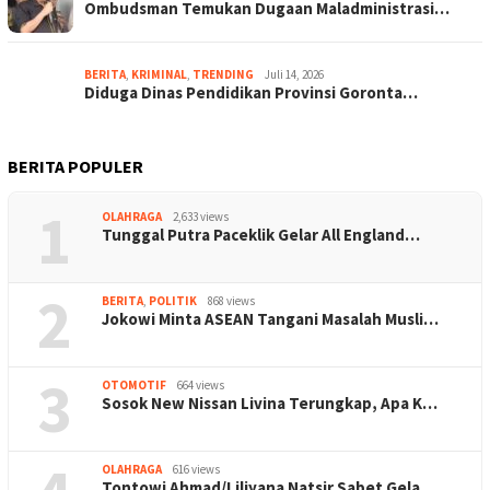
Ombudsman Temukan Dugaan Maladministrasi…
BERITA
,
KRIMINAL
,
TRENDING
Juli 14, 2026
Diduga Dinas Pendidikan Provinsi Goronta…
BERITA POPULER
1
OLAHRAGA
2,633 views
Tunggal Putra Paceklik Gelar All England…
2
BERITA
,
POLITIK
868 views
Jokowi Minta ASEAN Tangani Masalah Musli…
3
OTOMOTIF
664 views
Sosok New Nissan Livina Terungkap, Apa K…
OLAHRAGA
616 views
Tontowi Ahmad/Liliyana Natsir Sabet Gela…