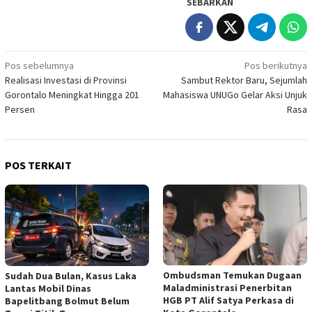
SEBARKAN
Navigasi
Pos sebelumnya
Pos berikutnya
Realisasi Investasi di Provinsi
Sambut Rektor Baru, Sejumlah
pos
Gorontalo Meningkat Hingga 201
Mahasiswa UNUGo Gelar Aksi Unjuk
Persen
Rasa
POS TERKAIT
Ombudsman Temukan Dugaan
Sudah Dua Bulan, Kasus Laka
Maladministrasi Penerbitan
Lantas Mobil Dinas
HGB PT Alif Satya Perkasa di
Bapelitbang Bolmut Belum