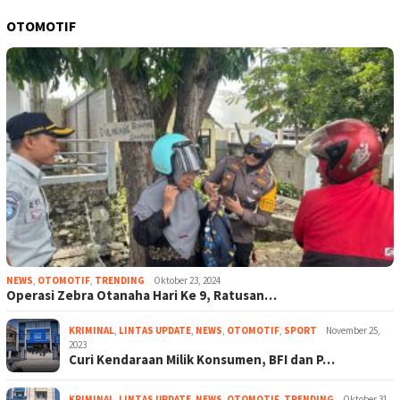
OTOMOTIF
NEWS
,
OTOMOTIF
,
TRENDING
Oktober 23, 2024
Operasi Zebra Otanaha Hari Ke 9, Ratusan…
KRIMINAL
,
LINTAS UPDATE
,
NEWS
,
OTOMOTIF
,
SPORT
November 25,
2023
Curi Kendaraan Milik Konsumen, BFI dan P…
KRIMINAL
,
LINTAS UPDATE
,
NEWS
,
OTOMOTIF
,
TRENDING
Oktober 31,