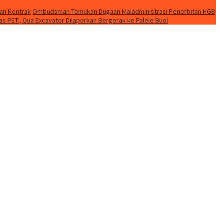
gan Kontrak
Ombudsman Temukan Dugaan Maladministrasi Penerbitan HGB
as PETI, Dua Excavator Dilaporkan Bergerak ke Palele Buol