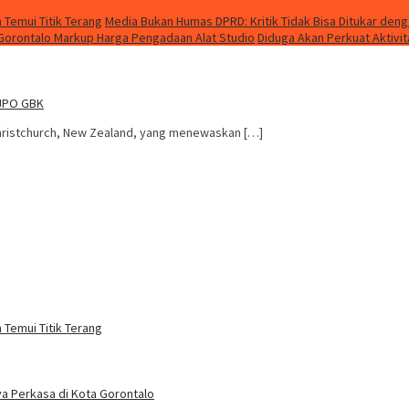
 Temui Titik Terang
Media Bukan Humas DPRD: Kritik Tidak Bisa Ditukar den
 Gorontalo Markup Harga Pengadaan Alat Studio
Diduga Akan Perkuat Aktivit
 JPO GBK
hristchurch, New Zealand, yang menewaskan […]
 Temui Titik Terang
a Perkasa di Kota Gorontalo