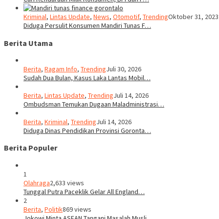
Kriminal
,
Lintas Update
,
News
,
Otomotif
,
Trending
Oktober 31, 2023
Diduga Persulit Konsumen Mandiri Tunas F…
Berita Utama
Berita
,
Ragam Info
,
Trending
Juli 30, 2026
Sudah Dua Bulan, Kasus Laka Lantas Mobil…
Berita
,
Lintas Update
,
Trending
Juli 14, 2026
Ombudsman Temukan Dugaan Maladministrasi…
Berita
,
Kriminal
,
Trending
Juli 14, 2026
Diduga Dinas Pendidikan Provinsi Goronta…
Berita Populer
1
Olahraga
2,633 views
Tunggal Putra Paceklik Gelar All England…
2
Berita
,
Politik
869 views
Jokowi Minta ASEAN Tangani Masalah Musli…