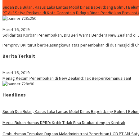
Konten Spesial
Sudah Dua Bulan, Kasus Laka Lantas Mobil Dinas Bapelitbang Bolmut Belum
PT Alif Satya Perkasa di Kota Gorontalo
Diduga Dinas Pendidikan Provinsi
Maret 16, 2019
Solidaritas Korban Penembakan, DKI Beri Warna Bendera New Zealand di
Pemprov DKI turut berbelasungkawa atas penembakan di dua masjid di C
Berita Terkait
Maret 16, 2019
Menag Kecam Penembakan di New Zealand: Tak Berperikemanusiaan!
Headlines
Sudah Dua Bulan, Kasus Laka Lantas Mobil Dinas Bapelitbang Bolmut Belum
Media Bukan Humas DPRD: Kritik Tidak Bisa Ditukar dengan Kontrak
Ombudsman Temukan Dugaan Maladministrasi Penerbitan HGB PT Alif Saty