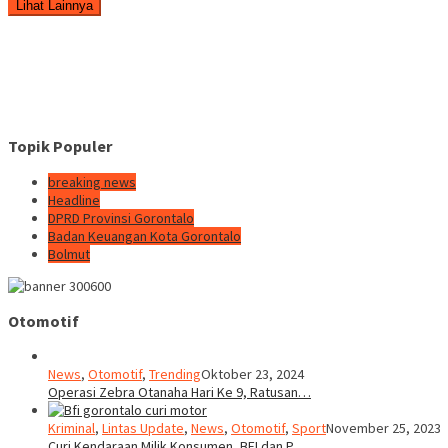
Lihat Lainnya
Topik Populer
breaking news
Headline
DPRD Provinsi Gorontalo
Badan Keuangan Kota Gorontalo
Bolmut
Otomotif
News
,
Otomotif
,
Trending
Oktober 23, 2024
Operasi Zebra Otanaha Hari Ke 9, Ratusan…
Kriminal
,
Lintas Update
,
News
,
Otomotif
,
Sport
November 25, 2023
Curi Kendaraan Milik Konsumen, BFI dan P…