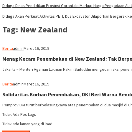
Diduga Dinas Pendidikan Provinsi Gorontalo Markup Harga Pengadaan Alat
Diduga Akan Perkuat Aktivitas PETI, Dua Excavator Dilaporkan Bergerak ke
Tag:
New Zealand
Berita
admin
Maret 16, 2019
Menag Kecam Penembakan di New Zealand: Tak Berpe
Jakarta – Menteri Agaman Lukman Hakim Saifuddin mengecam aksi penemba
Berita
admin
Maret 16, 2019
Solidaritas Korban Penembakan, DKI Beri Warna Bend
Pemprov DKI turut berbelasungkawa atas penembakan di dua masjid di C
Tidak Ada Pos Lagi.
Tidak ada laman yang di load.