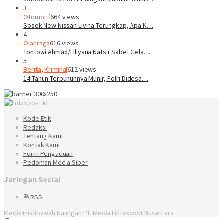
3
Otomotif
664 views
Sosok New Nissan Livina Terungkap, Apa K…
4
Olahraga
616 views
Tontowi Ahmad/Liliyana Natsir Sabet Gela…
5
Berita
,
Kriminal
612 views
14 Tahun Terbunuhnya Munir, Polri Didesa…
Kode Etik
Redaksi
Tentang Kami
Kontak Kami
Form Pengaduan
Pedoman Media Siber
Jaringan Social
RSS
Media Ini dibawah Naungan PT. Media Lintaspost Nusantara