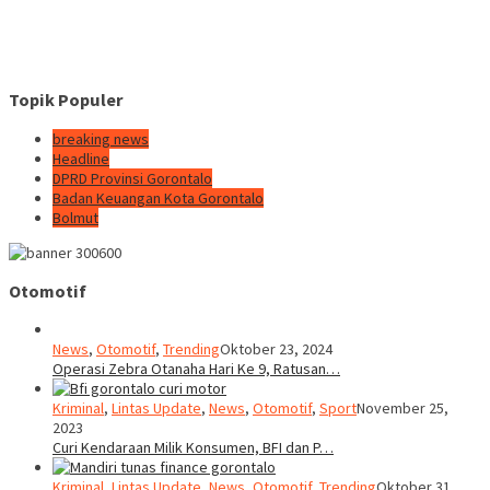
Topik Populer
breaking news
Headline
DPRD Provinsi Gorontalo
Badan Keuangan Kota Gorontalo
Bolmut
Otomotif
News
,
Otomotif
,
Trending
Oktober 23, 2024
Operasi Zebra Otanaha Hari Ke 9, Ratusan…
Kriminal
,
Lintas Update
,
News
,
Otomotif
,
Sport
November 25,
2023
Curi Kendaraan Milik Konsumen, BFI dan P…
Kriminal
,
Lintas Update
,
News
,
Otomotif
,
Trending
Oktober 31,