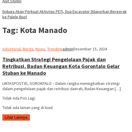
Alat Studio
Diduga Akan Perkuat Aktivitas PETI, Dua Excavator Dilaporkan Bergerak
ke Palele Buol
Tag:
Kota Manado
Advetorial
,
Berita
,
News
,
Trending
admin
Desember 15, 2024
Tingkatkan Strategi Pengelolaan Pajak dan
Retribusi, Badan Keuangan Kota Gorontalo Gelar
Stuban ke Manado
LINTASPOST.ID, GORONTALO – Dalam rangka meningkatkan strategi
dalam pengelolaan pajak dan retribusi daerah, Badan Keuangan […]
Tidak Ada Pos Lagi.
Tidak ada laman yang di load.
Lihat Lainnya