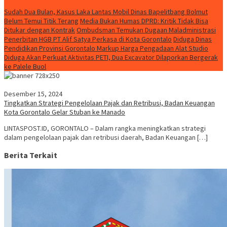
Konten Spesial
Sudah Dua Bulan, Kasus Laka Lantas Mobil Dinas Bapelitbang Bolmut
Belum Temui Titik Terang
Media Bukan Humas DPRD: Kritik Tidak Bisa
Ditukar dengan Kontrak
Ombudsman Temukan Dugaan Maladministrasi
Penerbitan HGB PT Alif Satya Perkasa di Kota Gorontalo
Diduga Dinas
Pendidikan Provinsi Gorontalo Markup Harga Pengadaan Alat Studio
Diduga Akan Perkuat Aktivitas PETI, Dua Excavator Dilaporkan Bergerak
ke Palele Buol
Desember 15, 2024
Tingkatkan Strategi Pengelolaan Pajak dan Retribusi, Badan Keuangan
Kota Gorontalo Gelar Stuban ke Manado
LINTASPOST.ID, GORONTALO – Dalam rangka meningkatkan strategi
dalam pengelolaan pajak dan retribusi daerah, Badan Keuangan […]
Berita Terkait