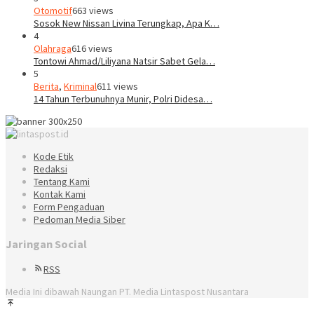
Otomotif
663 views
Sosok New Nissan Livina Terungkap, Apa K…
4
Olahraga
616 views
Tontowi Ahmad/Liliyana Natsir Sabet Gela…
5
Berita
,
Kriminal
611 views
14 Tahun Terbunuhnya Munir, Polri Didesa…
Kode Etik
Redaksi
Tentang Kami
Kontak Kami
Form Pengaduan
Pedoman Media Siber
Jaringan Social
RSS
Media Ini dibawah Naungan PT. Media Lintaspost Nusantara