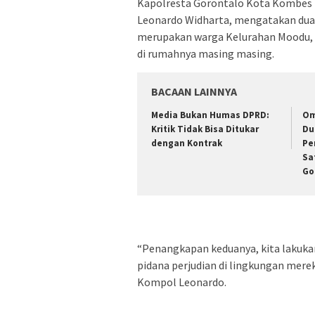
Kapolresta Gorontalo Kota Kombes P
Leonardo Widharta, mengatakan dua p
merupakan warga Kelurahan Moodu,
di rumahnya masing masing.
BACAAN LAINNYA
Media Bukan Humas DPRD:
Om
Kritik Tidak Bisa Ditukar
Du
dengan Kontrak
Pe
Sa
Go
“Penangkapan keduanya, kita lakukan
pidana perjudian di lingkungan mere
Kompol Leonardo.