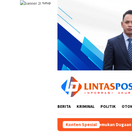
Loncat
tutup
ke
konten
BERITA
KRIMINAL
POLITIK
OTO
Ombudsman Temukan Dugaan Maladministrasi Penerbitan HGB P
Konten Spesial