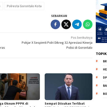
e
Polresta Gorontalo Kota
SEBARKAN
Pos berikutnya
Pokjar X Sespimti Polri Dikreg 32 Apresiasi Kinerja
eras
Polisi di Gorontalo
TOPIK
BR
HE
DP
BA
B
ga Oknum PPPK di
Sempat Diisukan Terlibat