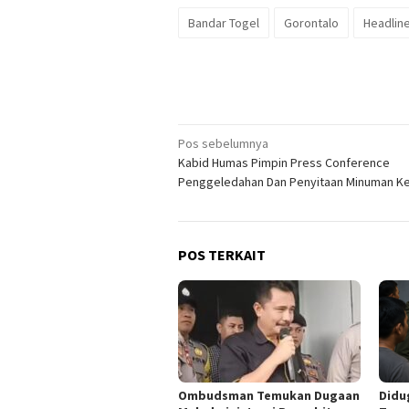
Bandar Togel
Gorontalo
Headlin
Navigasi
Pos sebelumnya
Kabid Humas Pimpin Press Conference
pos
Penggeledahan Dan Penyitaan Minuman K
POS TERKAIT
Ombudsman Temukan Dugaan
Didu